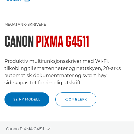
MEGATANK-SKRIVERE
CANON
PIXMA G4511
Produktiv multifunksjonsskriver med Wi-Fi,
tilkobling til smartenheter og nettskyen, 20-arks
automatisk dokumentmater og svært høy
sidekapasitet for rimelig utskrift.
SE NY MODELL
KJØP BLEKK
Canon PIXMA G4511
Toggle breadcrumbs