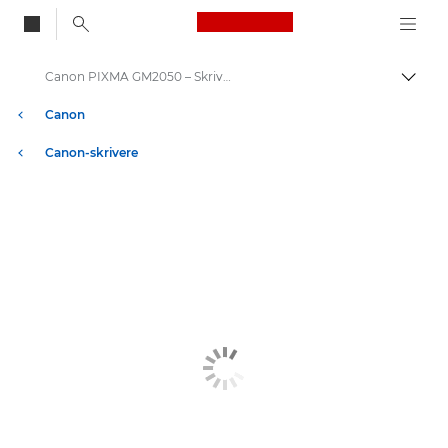
Canon Logo, back to
Canon PIXMA GM2050 – Skrivere
Aktiv
Canon
Canon-skrivere