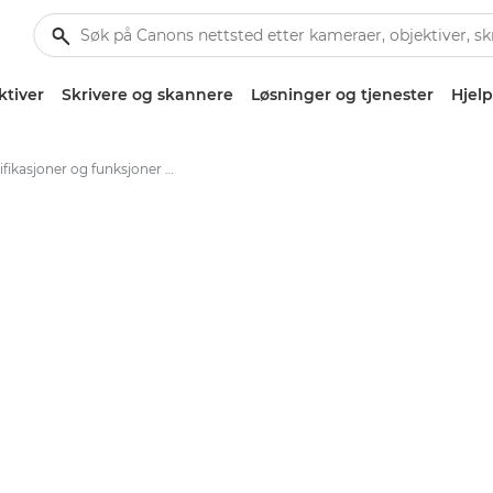
ktiver
Skrivere og skannere
Løsninger og tjenester
Hjelp
Spesifikasjoner og funksjoner – Canon PIXMA TR4750i-serien