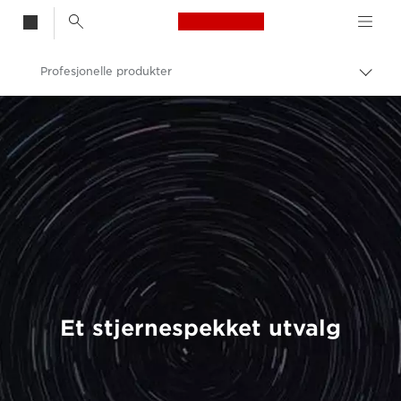
Canon Logo, back t
Profesjonelle produkter
Aktiv
brød
Canon
Bilder og filmer av profesjonell kvalitet
Et stjernespekket utvalg