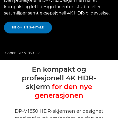
Den profesjonelle DP-V1830-skjermen har et
kompakt og lett design for enten studio- eller
settmiljøer samt eksepsjonell 4K HDR-bildeytelse.
BE OM EN SAMTALE
Canon DP-V1830
Toggle breadcrumbs
Oversikt
En kompakt og
profesjonell 4K HDR-
Spesifikasjoner
skjerm
for den nye
Støtte
generasjonen
DP-V1830 HDR-skjermen er designet