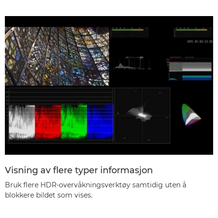
Visning av flere typer informasjon
Bruk flere HDR-overvåkningsverktøy samtidig uten å
blokkere bildet som vises.