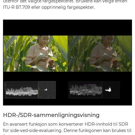
utenfor det valgte fargespekteret. Brukere kan velge enten
ITU-R BT.709 eller opprinnelig fargespekter.
HDR-/SDR-sammenligningsvisning
En avansert funksjon som konverterer HDR-innhold til SDR
for side-ved-side-evaluering. Denne funksjonen kan brukes til