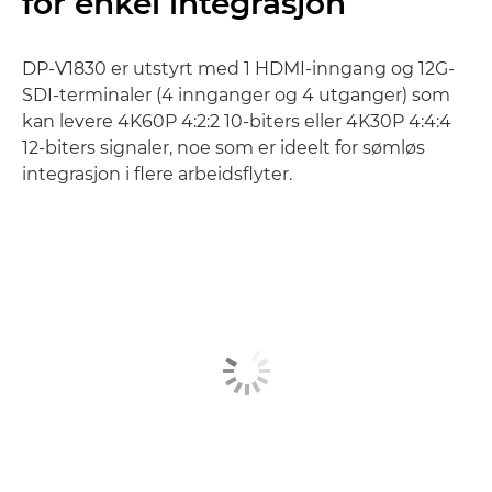
for enkel integrasjon
DP-V1830 er utstyrt med 1 HDMI-inngang og 12G-
SDI-terminaler (4 innganger og 4 utganger) som
kan levere 4K60P 4:2:2 10-biters eller 4K30P 4:4:4
12-biters signaler, noe som er ideelt for sømløs
integrasjon i flere arbeidsflyter.