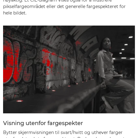
pikselfargeområdet eller det generelle fargespekteret for
hele bildet.
Visning utenfor fargespekter
Bytter skjermvisningen til svart/hvitt og uthever farger