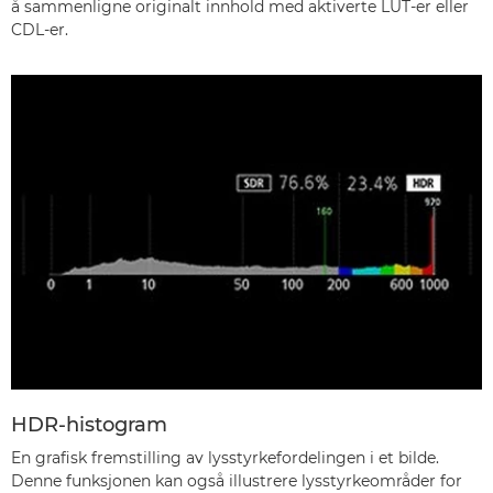
å sammenligne originalt innhold med aktiverte LUT-er eller
CDL-er.
HDR-histogram
En grafisk fremstilling av lysstyrkefordelingen i et bilde.
Denne funksjonen kan også illustrere lysstyrkeområder for