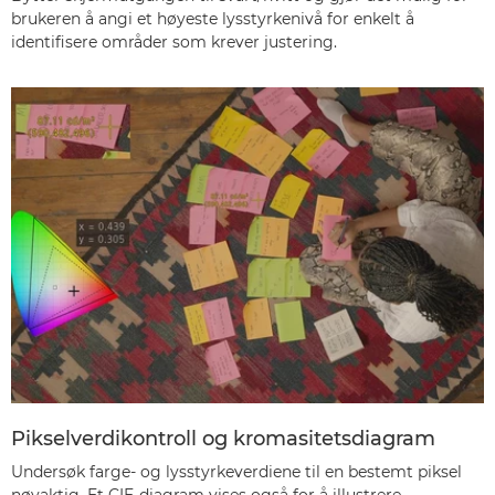
brukeren å angi et høyeste lysstyrkenivå for enkelt å
identifisere områder som krever justering.
Pikselverdikontroll og kromasitetsdiagram
Undersøk farge- og lysstyrkeverdiene til en bestemt piksel
nøyaktig. Et CIE-diagram vises også for å illustrere