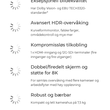
Eksepsjonell bildekvalitet
Har Dolby Vision- og EBU TECH3320-
standarder*
Avansert HDR-overvåking
Kurveformmonitor, falske farger,
områdekontroll og mye mer
Kompromissløs tilkobling
1 x HDMI-inngang og 12G-SDI-terminaler (fire
innganger og fire utganger)
Dobbel/firedelt skjerm og
støtte for 8K
For sømløs overvåking med flere kameraer og
arbeidsflyter med høy oppløsning
Robust og bærbar
Kompakt og lett kamerahus på 7,5 kg