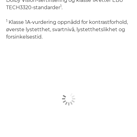
Dolby Vision-sertifisering og klasse 1A etter EBU
1
TECH3320-standarder
.
1
Klasse 1A-vurdering oppnådd for kontrastforhold,
øverste lystetthet, svartnivå, lystetthetslikhet og
forsinkelsestid.