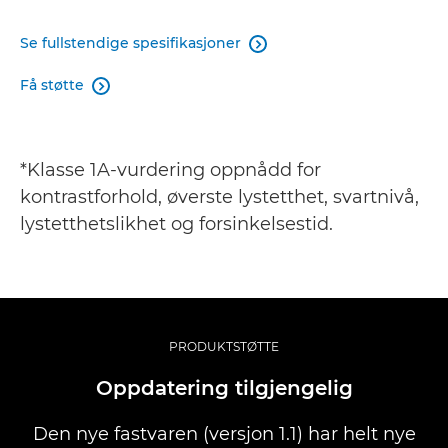
Se fullstendige spesifikasjoner

Få støtte

*Klasse 1A-vurdering oppnådd for
kontrastforhold, øverste lystetthet, svartnivå,
lystetthetslikhet og forsinkelsestid.
PRODUKTSTØTTE
Oppdatering tilgjengelig
Den nye fastvaren (versjon 1.1) har helt nye