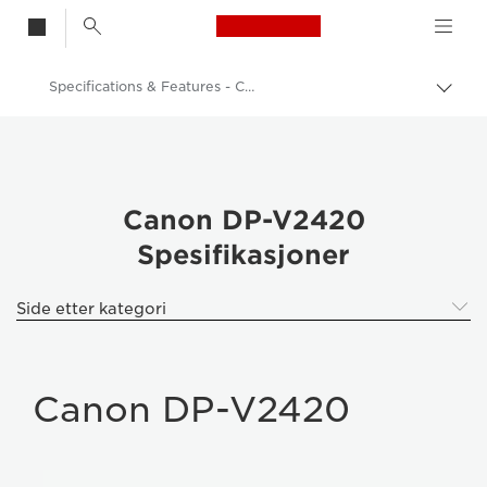
Canon Logo, back t
Specifications & Features - Canon EOS M6 - 015 DP-V2420
Aktiv
brød
Canon
Profesjonelle 4K-skjermer
Canon DP-V2420
Canon DP-V2420
Spesifikasjoner
Side etter kategori
Canon DP-V2420