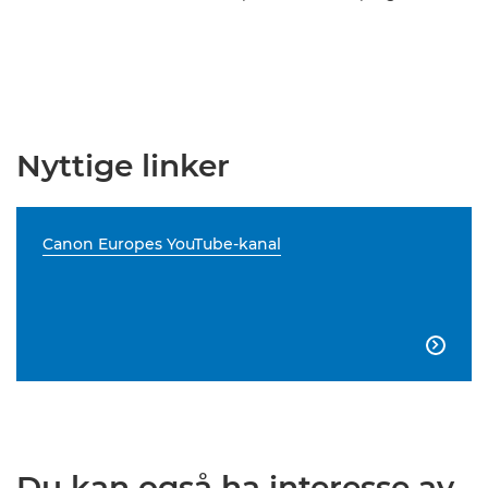
Nyttige linker
Canon Europes YouTube-kanal

Du kan også ha interesse av ...