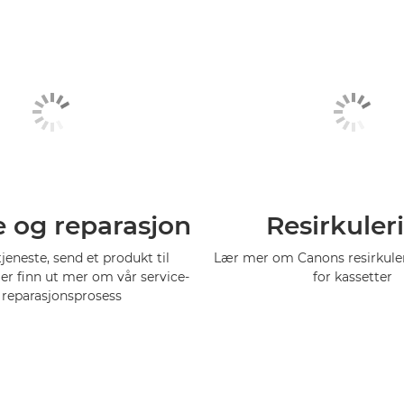
e og reparasjon
Resirkuler
tjeneste, send et produkt til
Lær mer om Canons resirkul
ler finn ut mer om vår service-
for kassetter
 reparasjonsprosess