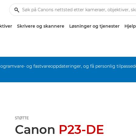
ktiver
Skrivere og skannere
Løsninger og tjenester
Hjelp
rogramvare- og fastvareoppdateringer, og få personlig tilpassed
STØTTE
Canon
P23-DE