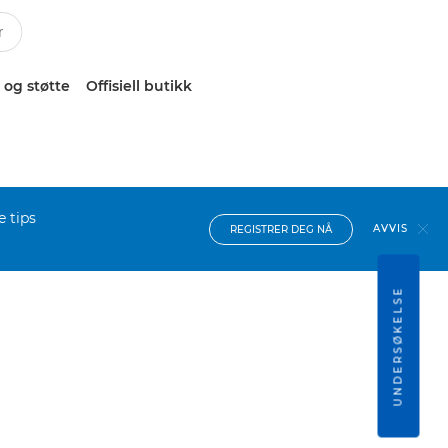
 og støtte
Offisiell butikk
e tips
AVVIS
REGISTRER DEG NÅ
UNDERSØKELSE