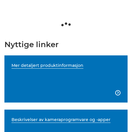
Nyttige linker
Mer detaljert produktinformasjon

Beskrivelser av kameraprogramvare og -apper