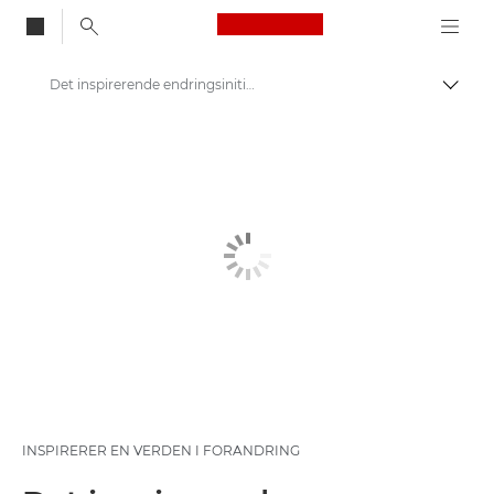
Canon Logo, back to
Det inspirerende endringsinitiativet
Aktiv
Canon
Bærekraftig utvikling og tiltak
Styrker neste generasjon
INSPIRERER EN VERDEN I FORANDRING