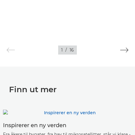
1
/
16
Finn ut mer
Inspirerer en ny verden
Fra åkere til bygater, fra hav til mikrosatellitter, står vi klare -