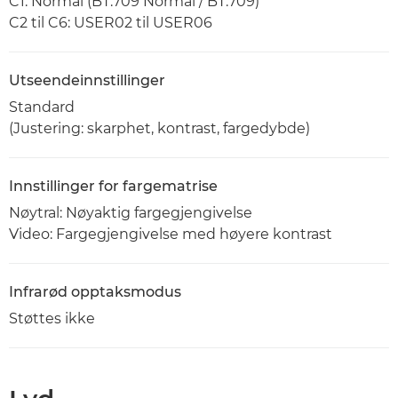
C1: Normal (BT.709 Normal / BT.709)
C2 til C6: USER02 til USER06
Utseendeinnstillinger
Standard
(Justering: skarphet, kontrast, fargedybde)
Innstillinger for fargematrise
Nøytral: Nøyaktig fargegjengivelse
Video: Fargegjengivelse med høyere kontrast
Infrarød opptaksmodus
Støttes ikke