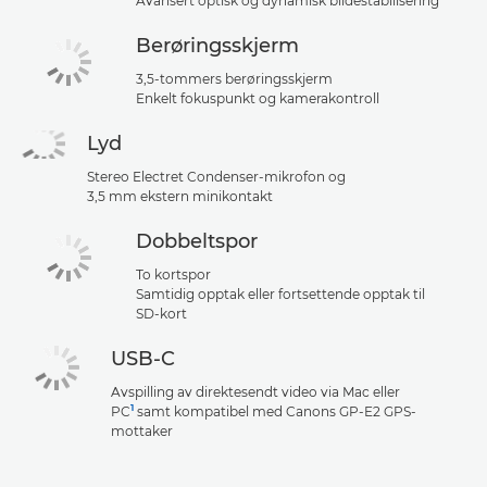
Avansert optisk og dynamisk bildestabilisering
Berøringsskjerm
3,5-tommers berøringsskjerm
Enkelt fokuspunkt og kamerakontroll
Lyd
Stereo Electret Condenser-mikrofon og
3,5 mm ekstern minikontakt
Dobbeltspor
To kortspor
Samtidig opptak eller fortsettende opptak til
SD-kort
USB-C
Avspilling av direktesendt video via Mac eller
1
PC
samt kompatibel med Canons GP-E2 GPS-
mottaker