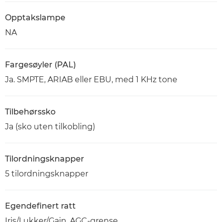
Opptakslampe
NA
Fargesøyler (PAL)
Ja. SMPTE, ARIAB eller EBU, med 1 KHz tone
Tilbehørssko
Ja (sko uten tilkobling)
Tilordningsknapper
5 tilordningsknapper
Egendefinert ratt
Iris/Lukker/Gain, AGC-grense,