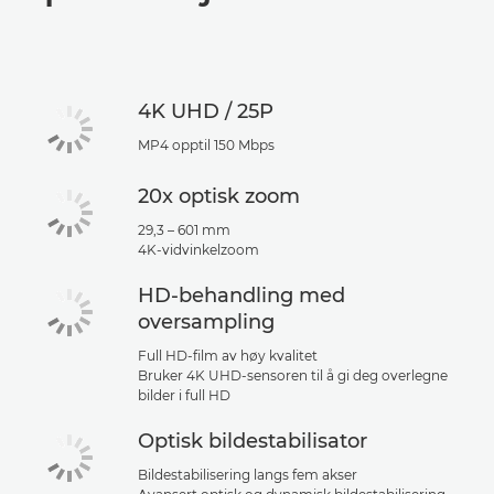
Spesifikasjoner
Støtte
4K UHD / 25P
MP4 opptil 150 Mbps
20x optisk zoom
29,3 – 601 mm
4K-vidvinkelzoom
HD-behandling med
oversampling
Full HD-film av høy kvalitet
Bruker 4K UHD-sensoren til å gi deg overlegne
bilder i full HD
Optisk bildestabilisator
Bildestabilisering langs fem akser