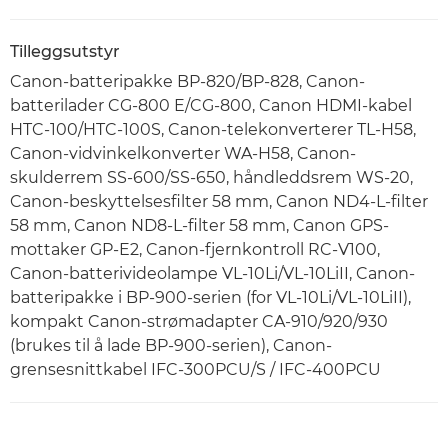
Tilleggsutstyr
Canon-batteripakke BP-820/BP-828, Canon-
batterilader CG-800 E/CG-800, Canon HDMI-kabel
HTC-100/HTC-100S, Canon-telekonverterer TL-H58,
Canon-vidvinkelkonverter WA-H58, Canon-
skulderrem SS-600/SS-650, håndleddsrem WS-20,
Canon-beskyttelsesfilter 58 mm, Canon ND4-L-filter
58 mm, Canon ND8-L-filter 58 mm, Canon GPS-
mottaker GP-E2, Canon-fjernkontroll RC-V100,
Canon-batterivideolampe VL-10Li/VL-10LiII, Canon-
batteripakke i BP-900-serien (for VL-10Li/VL-10LiII),
kompakt Canon-strømadapter CA-910/920/930
(brukes til å lade BP-900-serien), Canon-
grensesnittkabel IFC-300PCU/S / IFC-400PCU