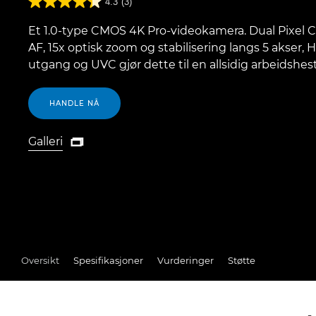
4.3
(3)
Et 1.0-type CMOS 4K Pro-videokamera. Dual Pixel
AF, 15x optisk zoom og stabilisering langs 5 akser, 
utgang og UVC gjør dette til en allsidig arbeidshest
HANDLE NÅ
Galleri

Galleri
Oversikt
Spesifikasjoner
Vurderinger
Støtte