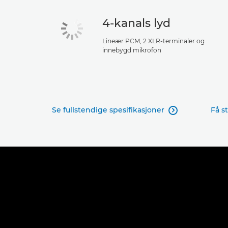
4-kanals lyd
Lineær PCM, 2 XLR-terminaler og
innebygd mikrofon
Se fullstendige spesifikasjoner
Få s
