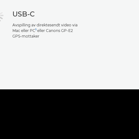
USB-C
Avspilling av direktesendt video via
1
Mac eller PC
eller Canons GP-E2
GPS-mottaker