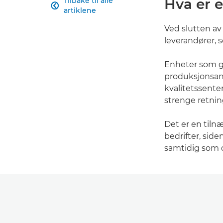
Hva er 
Tilbake til alle

artiklene
Ved slutten a
leverandører, 
Enheter som go
produksjonsanl
kvalitetssente
strenge retning
Det er en tiln
bedrifter, sid
samtidig som d