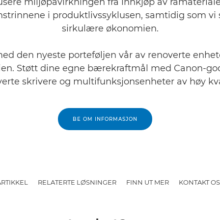
usere miljøpåvirkningen fra innkjøp av råmateriale
strinnene i produktlivssyklusen, samtidig som vi 
sirkulære økonomien.
med den nyeste porteføljen vår av renoverte enhe
ien. Støtt dine egne bærekraftmål med Canon-go
erte skrivere og multifunksjonsenheter av høy kva
BE OM INFORMASJON
ARTIKKEL
RELATERTE LØSNINGER
FINN UT MER
KONTAKT OS