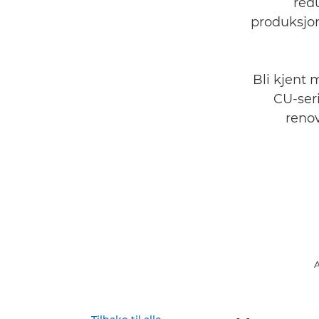
red
produksjon
Bli kjent 
CU-ser
renov