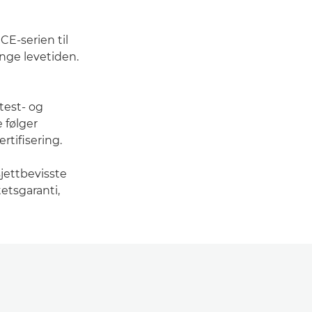
E-serien til
enge levetiden.
test- og
 følger
rtifisering.
jettbevisste
etsgaranti,