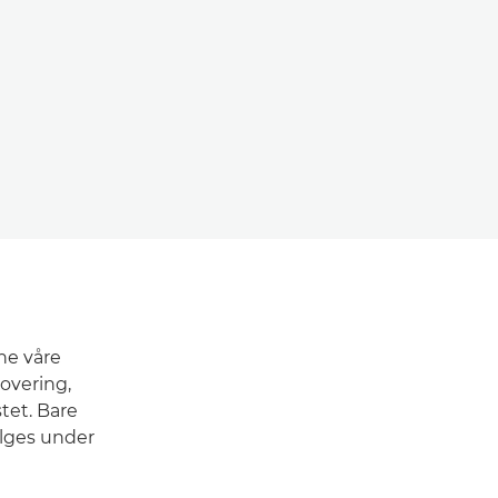
ne våre
overing,
stet. Bare
elges under