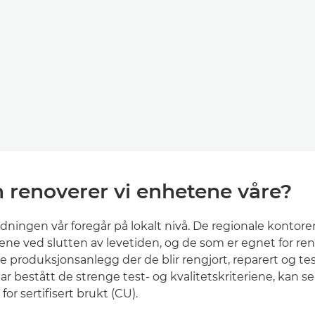
 renoverer vi enhetene våre?
ningen vår foregår på lokalt nivå. De regionale kontore
ene ved slutten av levetiden, og de som er egnet for ren
le produksjonsanlegg der de blir rengjort, reparert og te
r bestått de strenge test- og kvalitetskriteriene, kan s
r sertifisert brukt (CU).