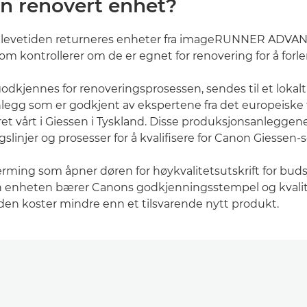
en renovert enhet?
v levetiden returneres enheter fra imageRUNNER ADVANC
som kontrollerer om de er egnet for renovering for å forl
dkjennes for renoveringsprosessen, sendes til et lokalt
egg som er godkjent av ekspertene fra det europeiske 
ret vårt i Giessen i Tyskland. Disse produksjonsanleggene
slinjer og prosesser for å kvalifisere for Canon Giessen-se
ærming som åpner døren for høykvalitetsutskrift for buds
en enheten bærer Canons godkjenningsstempel og kvalit
en koster mindre enn et tilsvarende nytt produkt.