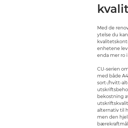
kvali
Med de renove
ytelse du kan
kvalitetskont
enhetene lev
enda mer ro i 
CU-serien omf
med både A4-
sort-/hvitt-a
utskriftsbeho
bekostning av
utskriftskvali
alternativ til
men den hjel
bærekraftmål