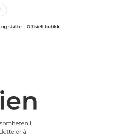
 og støtte
Offisiell butikk
ien
ksomheten i
dette er å