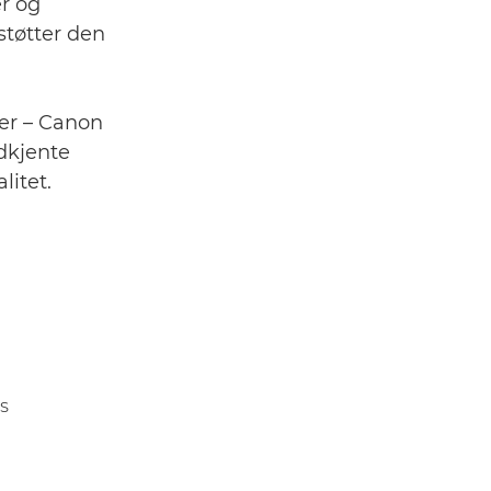
r og
støtter den
ter – Canon
dkjente
litet.
S