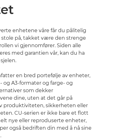
tet
rte enhetene våre får du pålitelig
 stole på, takket være den strenge
rollen vi gjennomfører. Siden alle
eres med garantien vår, kan du ha
sjelen.
atter en bred portefølje av enheter,
 og A3-formater og farge- og
lternativer som dekker
vene dine, uten at det går på
 produktiviteten, sikkerheten eller
teten. CU-serien er ikke bare et flott
 helt nye eller reproduserte enheter,
per også bedriften din med å nå sine
.