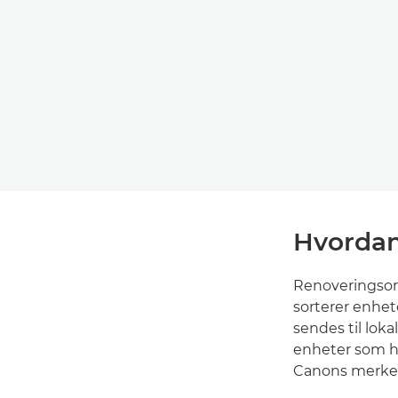
Hvordan
Renoveringsord
sorterer enhet
sendes til loka
enheter som ha
Canons merke fo