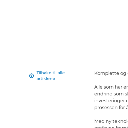
Tilbake til alle
Komplette og e

artiklene
Alle som har er
endring som sk
investeringer o
prosessen for å
Med ny teknolo