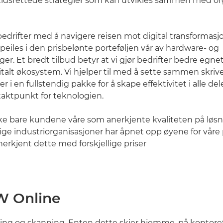
idsrettede strategier som kan utvikles sammen med or
 bedrifter med å navigere reisen mot digital transformasj
peiles i den prisbelønte porteføljen vår av hardware- og
er. Et bredt tilbud betyr at vi gjør bedrifter bedre egnet 
gitalt økosystem. Vi hjelper til med å sette sammen skriv
 i en fullstendig pakke for å skape effektivitet i alle del
aktpunkt for teknologien.
 ikke bare kundene våre som anerkjente kvaliteten på løs
e industriorganisasjoner har åpnet opp øyene for våre
nerkjent dette med forskjellige priser
W Online
ering og skanning. Enten dette skjer hjemme, på kontoret