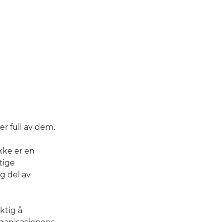
r full av dem.
ikke er en
tige
g del av
ktig å