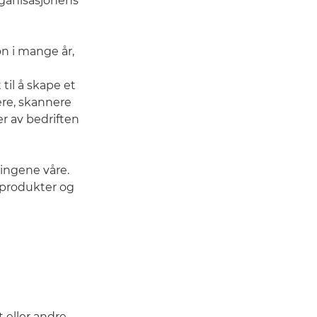
ganisasjonens
on i mange år,
til å skape et
ere, skannere
er av bedriften
ningene våre.
 produkter og
 eller andre