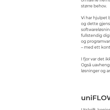
omfavne fremt
større behov.
Vi har hjulpet
og dette gjens
softwareløsning
fullstendig di
og programvarer
– med ett kont
I fjor var det
Også uavhengig
løsninger og a
uniFLO
Utskrift, kopi