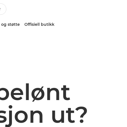
 og støtte
Offisiell butikk
belønt
sjon ut?