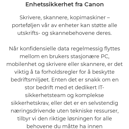
Enhetssikkerhet fra Canon
VIKTIGE FUNKSJONER
Skrivere, skannere, kopimaskiner –
porteføljen vår av enheter kan støtte alle
SIKKERHETSINNSTILLINGER
utskrifts- og skannebehovene deres.
RELATERTE PRODUKTER
Når konfidensielle data regelmessig flyttes
FINN UT MER
mellom en brukers stasjonære PC,
mobilenhet og skrivere eller skannere, er det
KONTAKT OSS
viktig å ta forholdsregler for å beskytte
bedriftsmiljøet. Enten det er snakk om en
stor bedrift med et dedikert IT-
sikkerhetsteam og komplekse
sikkerhetskrav, eller det er en selvstendig
næringsdrivende uten tekniske ressurser,
tilbyr vi den riktige løsningen for alle
behovene du måtte ha innen