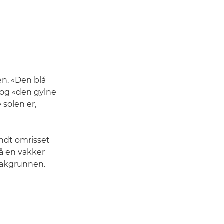
en. «Den blå
 og «den gylne
 solen er,
undt omrisset
å en vakker
 bakgrunnen.