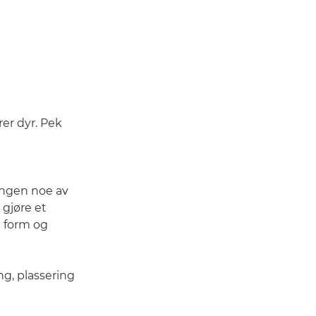
er dyr. Pek
n
ingen noe av
 gjøre et
k form og
ing, plassering