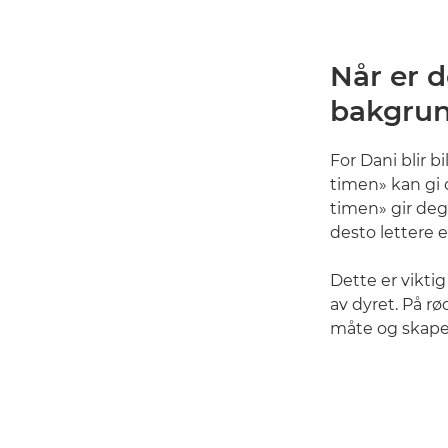
Når er d
bakgrun
For Dani blir b
timen» kan gi 
timen» gir deg 
desto lettere 
Dette er vikti
av dyret. På r
måte og skape 