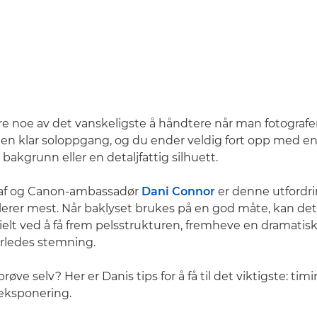
e noe av det vanskeligste å håndtere når man fotografer
en klar soloppgang, og du ender veldig fort opp med e
bakgrunn eller en detaljfattig silhuett.
raf og Canon-ambassadør
Dani Connor
er denne utfordr
erer mest. Når baklyset brukes på en god måte, kan det
ielt ved å få frem pelsstrukturen, fremheve en dramatis
rledes stemning.
prøve selv? Her er Danis tips for å få til det viktigste: tim
eksponering.