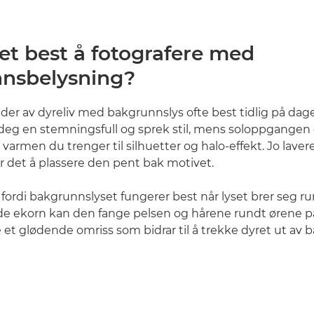
et best å fotografere med
nsbelysning?
ilder av dyreliv med bakgrunnslys ofte best tidlig på dag
deg en stemningsfull og sprek stil, mens soloppgangen
varmen du trenger til silhuetter og halo-effekt. Jo lavere
er det å plassere den pent bak motivet.
g fordi bakgrunnslyset fungerer best når lyset brer seg r
øde ekorn kan den fange pelsen og hårene rundt ørene p
et glødende omriss som bidrar til å trekke dyret ut av