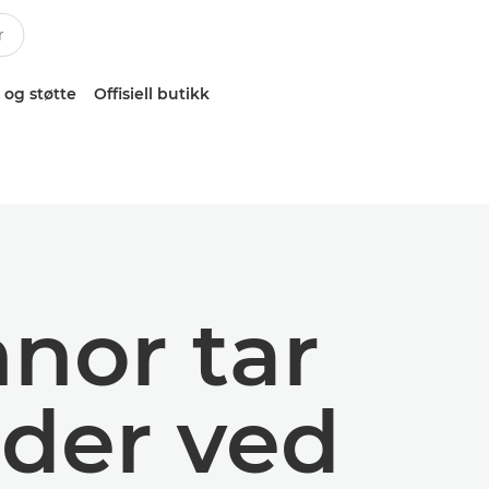
 og støtte
Offisiell butikk
nor tar
lder ved