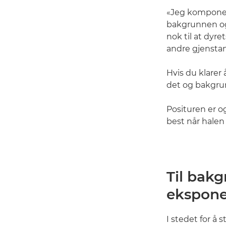
«Jeg komponere
bakgrunnen og 
nok til at dyret
andre gjenstan
Hvis du klarer
det og bakgrun
Posituren er o
best når halen 
Til bak
ekspone
I stedet for å 