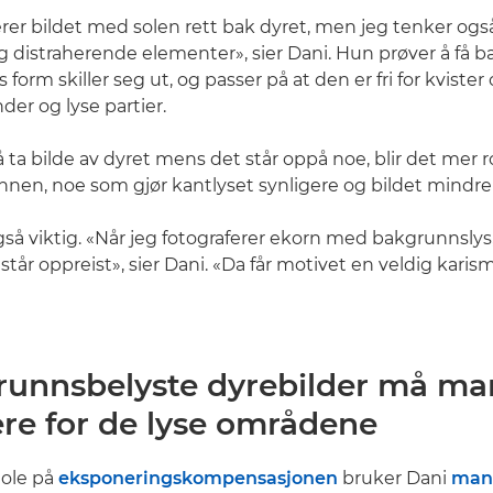
r bildet med solen rett bak dyret, men jeg tenker ogs
distraherende elementer», sier Dani. Hun prøver å få 
s form skiller seg ut, og passer på at den er fri for kvister
der og lyse partier.
 å ta bilde av dyret mens det står oppå noe, blir det me
nen, noe som gjør kantlyset synligere og bildet mindre 
gså viktig. «Når jeg fotograferer ekorn med bakgrunnslys,
står oppreist», sier Dani. «Da får motivet en veldig karis
grunnsbelyste dyrebilder må ma
re for de lyse områdene
stole på
eksponeringskompensasjonen
bruker Dani
man