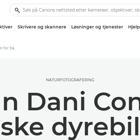
ktiver
Skrivere og skannere
Løsninger og tjenester
Hjelp
Dani Connors teknikker for bakgrunnsbelyste dyrebilder
NATURFOTOGRAFERING
n Dani Con
iske dyrebi