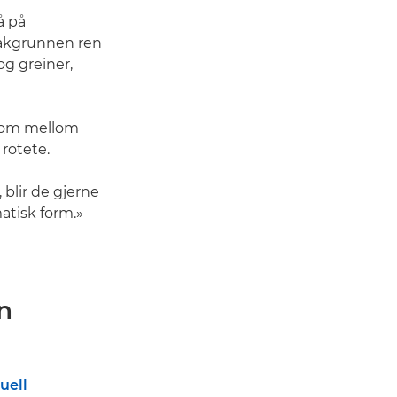
å på
bakgrunnen ren
 og greiner,
r rom mellom
rotete.
 blir de gjerne
matisk form.»
n
uell