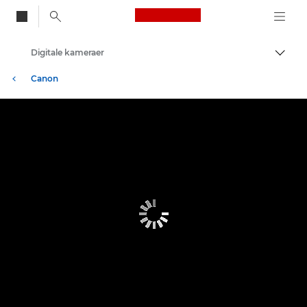
Canon Logo, back to
Digitale kameraer
Aktiv
Canon