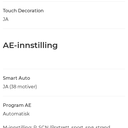
Touch Decoration
JA
AE-innstilling
Smart Auto
JA (38 motiver)
Program AE
Automatisk
M-innstilling: P, SCN (Portrett, sport, snø, strand,