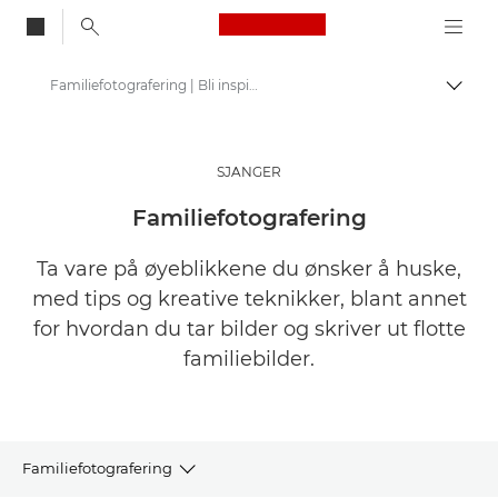
Canon Logo, back to
Familiefotografering | Bli inspirert
Aktiv
Canon
Get Inspired | Tips for fotografering og utskrift og kjøpsveiledninger
SJANGER
Historier om fotografering og kreativitet
Familiefotografering
Ta vare på øyeblikkene du ønsker å huske,
med tips og kreative teknikker, blant annet
for hvordan du tar bilder og skriver ut flotte
familiebilder.
Familiefotografering