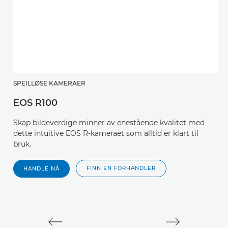
SPEILLØSE KAMERAER
S
EOS R100
E
Skap bildeverdige minner av enestående kvalitet med
T
dette intuitive EOS R-kameraet som alltid er klart til
s
bruk.
se
FINN EN FORHANDLER
HANDLE NÅ