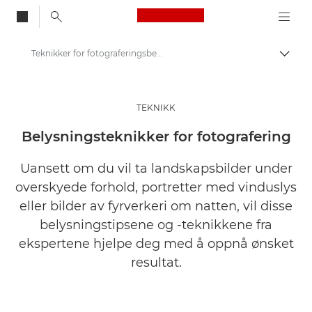
Canon Logo, back to
Teknikker for fotograferingsbelysning | Bli inspirert – Canon Europa
Aktiv
Canon
Get Inspired | Tips for fotografering og utskrift og kjøpsveiledninger
TEKNIKK
Tips og teknikker for fotografering og utskrift
Belysningsteknikker for fotografering
Uansett om du vil ta landskapsbilder under
overskyede forhold, portretter med vinduslys
eller bilder av fyrverkeri om natten, vil disse
belysningstipsene og -teknikkene fra
ekspertene hjelpe deg med å oppnå ønsket
resultat.