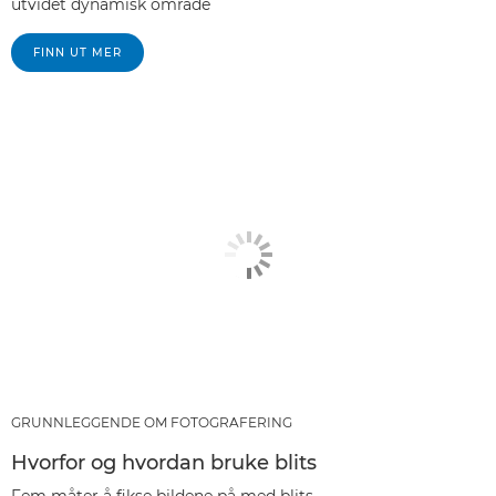
utvidet dynamisk område
FINN UT MER
GRUNNLEGGENDE OM FOTOGRAFERING
Hvorfor og hvordan bruke blits
Fem måter å fikse bildene på med blits.