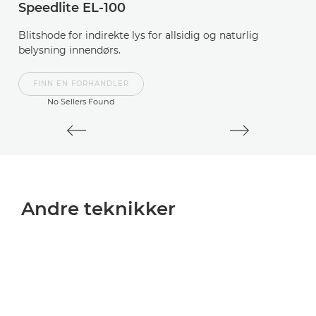
Speedlite EL-100
S
Blitshode for indirekte lys for allsidig og naturlig
En
belysning innendørs.
ko
FINN EN FORHANDLER
No Sellers Found
Andre teknikker