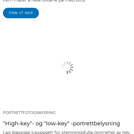
FINN UT MER
PORTRETTFOTOGRAFERING
"High-key"- og "low-key" -portrettbelysning
Lag klassiske lysoppsett for stemningsfulle portretter av høy