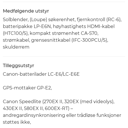
Medfølgende utstyr
Solblender, (Loupe) søkerenhet, fjernkontroll (RC-6),
batteripakke LP-E6N, høyhastighets HDMI-kabel
(HTC100/S), kompakt strømenhet CA-570,
strømkabel, grensesnittkabel (IFC-300PCU/S),
skulderrem
Tilleggsutstyr
Canon-batterilader LC-E6/LC-E6E
GPS-mottaker GP-E2,
Canon Speedlite (270EX II, 320EX (med videolys),
430EX II, 580EX II, 600EX-RT) –
andregardinsynkronisering eller trådløse funksjoner
støttes ikke,