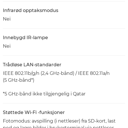
Infrarød opptaksmodus
Nei
Innebygd IR-lampe
Nei
Trådløse LAN-standarder
IEEE 802.11b/g/n (2,4 GHz-bånd) / IEEE 802.11a/n
(5 GHz-bånd*)
*5 GHz-bånd ikke tilgjengelig i Qatar
Støttede Wi-Fi -funksjoner
Fotomodus: avspilling (i nettleser) fra SD-kort, last
ned og lagre bilder i brukerterminal via nettleser.