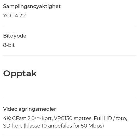
Samplingsnøyaktighet
YCC 4:2:2
Bitdybde
8-bit
Opptak
Videolagringsmedier
4K: CFast 2.0™-kort, VPG130 støttes, Full HD / foto,
SD-kort (klasse 10 anbefales for 50 Mbps)