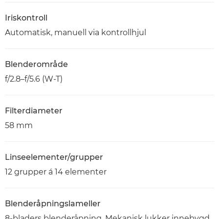
Iriskontroll
Automatisk, manuell via kontrollhjul
Blenderområde
f/2.8–f/5.6 (W-T)
Filterdiameter
58 mm
Linseelementer/grupper
12 grupper á 14 elementer
Blenderåpningslameller
8-bladers blenderåpning. Mekanisk lukker innebygd.