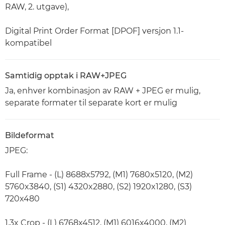
RAW, 2. utgave),
Digital Print Order Format [DPOF] versjon 1.1-
kompatibel
Samtidig opptak i RAW+JPEG
Ja, enhver kombinasjon av RAW + JPEG er mulig,
separate formater til separate kort er mulig
Bildeformat
JPEG:
Full Frame - (L) 8688x5792, (M1) 7680x5120, (M2)
5760x3840, (S1) 4320x2880, (S2) 1920x1280, (S3)
720x480
1.3x Crop - (L) 6768x4512, (M1) 6016x4000, (M2)