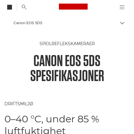
Canon Logo, back to
Canon EOS 5DS
Aktiv
Canon
SPEILREFLEKSKAMERAER
CANON EOS 5DS
SPESIFIKASJONER
DRIFTSMILJØ
0–40 °C, under 85 %
luftfuktighet