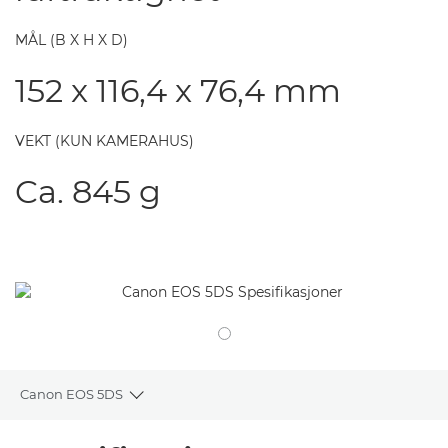
MÅL (B X H X D)
152 x 116,4 x 76,4 mm
VEKT (KUN KAMERAHUS)
Ca. 845 g
Canon EOS 5DS
Toggle breadcrumbs
Oversikt