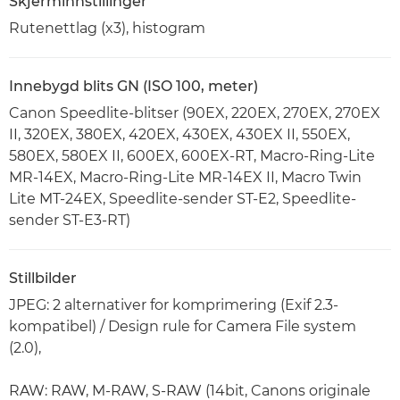
Skjerminnstillinger
Rutenettlag (x3), histogram
Innebygd blits GN (ISO 100, meter)
Canon Speedlite-blitser (90EX, 220EX, 270EX, 270EX
II, 320EX, 380EX, 420EX, 430EX, 430EX II, 550EX,
580EX, 580EX II, 600EX, 600EX-RT, Macro-Ring-Lite
MR-14EX, Macro-Ring-Lite MR-14EX II, Macro Twin
Lite MT-24EX, Speedlite-sender ST-E2, Speedlite-
sender ST-E3-RT)
Stillbilder
JPEG: 2 alternativer for komprimering (Exif 2.3-
kompatibel) / Design rule for Camera File system
(2.0),
RAW: RAW, M-RAW, S-RAW (14bit, Canons originale