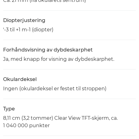
Ca. 21 mm (fra okularets sentrum)
Diopterjustering
'-3 til +1 m-1 (diopter)
Forhåndsvisning av dybdeskarphet
Ja, med knapp for visning av dybdeskarphet.
Okulardeksel
Ingen (okulardeksel er festet til stroppen)
Type
8,11 cm (3,2 tommer) Clear View TFT-skjerm, ca.
1 040 000 punkter