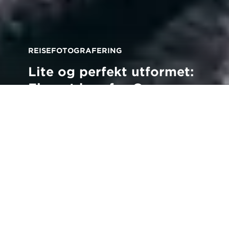
REISEFOTOGRAFERING
Lite og perfekt utformet:
Finn ut hvorfor Canon
PowerShot G5 X Mark II
er det ideelle reisefølget
Tilbake til alle tips og teknikker
ction- og livsstilsfotograf James North har