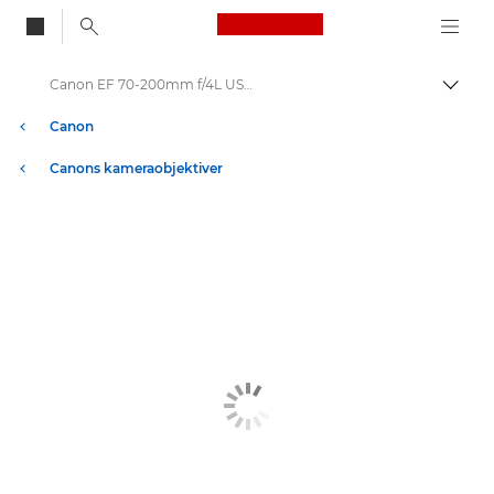
Canon Logo, back to
Canon EF 70-200mm f/4L USM - Lenses - Camera & Photo lenses
Aktiv
Canon
Canons kameraobjektiver