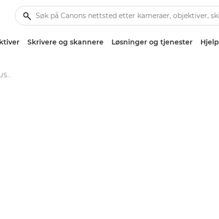
ktiver
Skrivere og skannere
Løsninger og tjenester
Hjelp
Canon EF 800mm f/5.6L IS USM - Lenses - Camera & Photo lenses