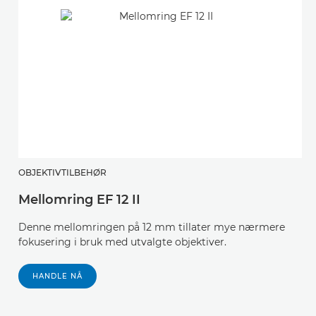
OBJEKTIVTILBEHØR
O
Mellomring EF 12 II
M
Denne mellomringen på 12 mm tillater mye nærmere
D
fokusering i bruk med utvalgte objektiver.
k
f
s
HANDLE NÅ
k