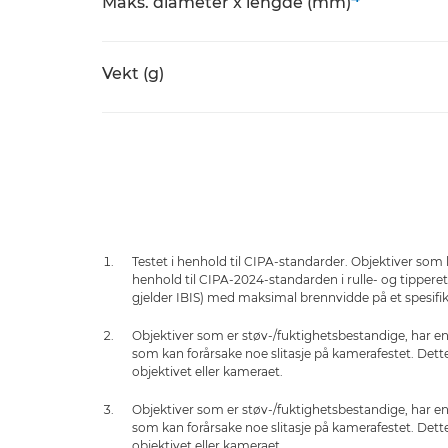
Maks. diameter x lengde (mm)
Vekt (g)
Testet i henhold til CIPA-standarder. Objektiver som ble
henhold til CIPA-2024-standarden i rulle- og tippere
gjelder IBIS) med maksimal brennvidde på et spesifi
Objektiver som er støv-/fuktighetsbestandige, har 
som kan forårsake noe slitasje på kamerafestet. Dette
objektivet eller kameraet.
Objektiver som er støv-/fuktighetsbestandige, har 
som kan forårsake noe slitasje på kamerafestet. Dette
objektivet eller kameraet.