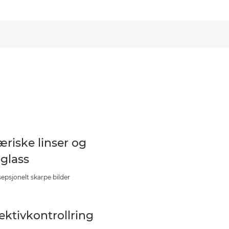
æriske linser og
glass
sepsjonelt skarpe bilder
ektivkontrollring