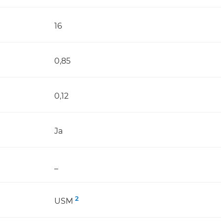
16
0,85
0,12
Ja
_
2
USM