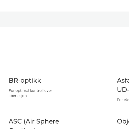
BR-optikk
Asf
UD-
For optimal kontroll over
aberrasjon
For ek
ASC (Air Sphere
Obj