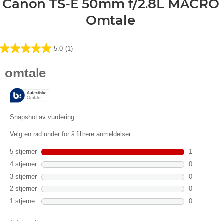
Canon TS-E 50mm f/2.8L MACRO
Omtale
5.0
(1)
5.0
av
5
stjerner.
1
omtale