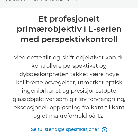
Toggle breadcrumbs
Oversikt
Et profesjonelt
primærobjektiv i L-serien
Spesifikasjoner
med perspektivkontroll
Vurderinger
Med dette tilt-og-skift-objektivet kan du
kontrollere perspektivet og
dybdeskarpheten takket være nøye
kalibrerte bevegelser, utmerket optisk
ingeniørkunst og presisjonsstøpte
glassobjektiver som gir lav forvrengning,
eksepsjonell oppløsning fra kant til kant
og et makroforhold på 1:2.
Se fullstendige spesifikasjoner
