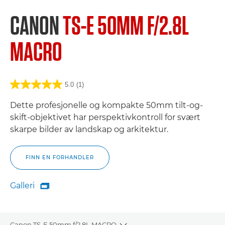
CANON
TS-E 50MM F/2.8L
MACRO
5.0
(1)
Dette profesjonelle og kompakte 50mm tilt-og-
skift-objektivet har perspektivkontroll for svært
skarpe bilder av landskap og arkitektur.
FINN EN FORHANDLER
Galleri

Galleri
Canon TS-E 50mm f/2.8L MACRO