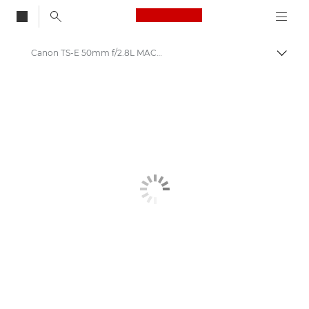
Canon Logo, back to
Canon TS-E 50mm f/2.8L MACRO - Objektiv
Aktiv
Canon
Canons kameraobjektiver