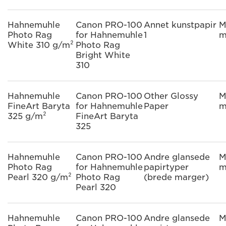
Hahnemuhle
Canon PRO-100
Annet kunstpapir
M
Photo Rag
for Hahnemuhle
1
m
White 310 g/m²
Photo Rag
Bright White
310
Hahnemuhle
Canon PRO-100
Other Glossy
M
FineArt Baryta
for Hahnemuhle
Paper
m
325 g/m²
FineArt Baryta
325
Hahnemuhle
Canon PRO-100
Andre glansede
M
Photo Rag
for Hahnemuhle
papirtyper
m
Pearl 320 g/m²
Photo Rag
(brede marger)
Pearl 320
Hahnemuhle
Canon PRO-100
Andre glansede
M