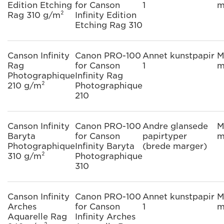
Edition Etching
for Canson
1
m
Rag 310 g/m²
Infinity Edition
Etching Rag 310
Canson Infinity
Canon PRO-100
Annet kunstpapir
M
Rag
for Canson
1
m
Photographique
Infinity Rag
210 g/m²
Photographique
210
Canson Infinity
Canon PRO-100
Andre glansede
M
Baryta
for Canson
papirtyper
m
Photographique
Infinity Baryta
(brede marger)
310 g/m²
Photographique
310
Canson Infinity
Canon PRO-100
Annet kunstpapir
M
Arches
for Canson
1
m
Aquarelle Rag
Infinity Arches