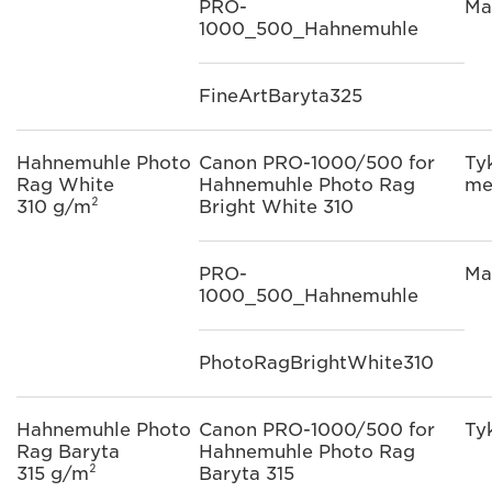
PRO-
Ma
1000_500_Hahnemuhle
FineArtBaryta325
Hahnemuhle Photo
Canon PRO-1000/500 for
Ty
Rag White
Hahnemuhle Photo Rag
me
310 g/m²
Bright White 310
PRO-
Ma
1000_500_Hahnemuhle
PhotoRagBrightWhite310
Hahnemuhle Photo
Canon PRO-1000/500 for
Ty
Rag Baryta
Hahnemuhle Photo Rag
315 g/m²
Baryta 315