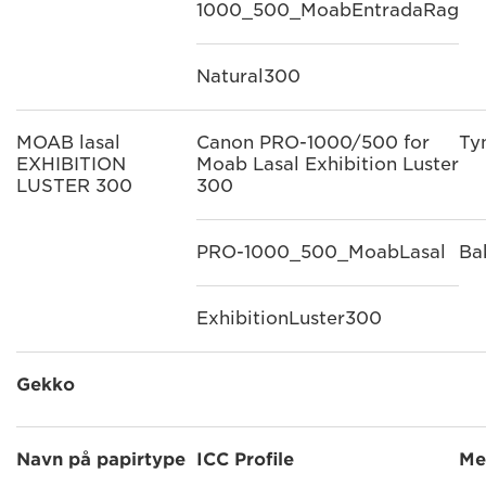
1000_500_MoabEntradaRag
Natural300
MOAB lasal
Canon PRO-1000/500 for
Ty
EXHIBITION
Moab Lasal Exhibition Luster
LUSTER 300
300
PRO-1000_500_MoabLasal
Ba
ExhibitionLuster300
Gekko
Navn på papirtype
ICC Profile
Me