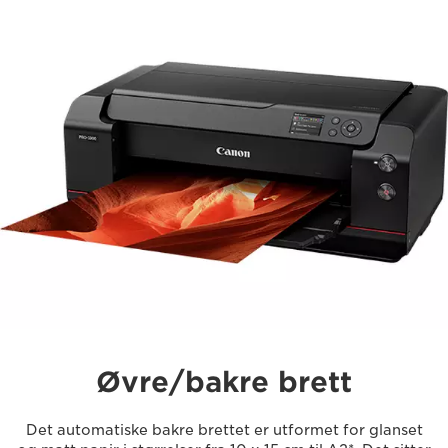
Øvre/bakre brett
Det automatiske bakre brettet er utformet for glanset