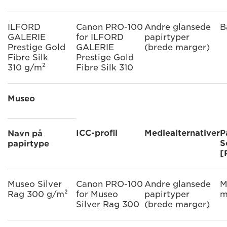
ILFORD
Canon PRO-100
Andre glansede
B
GALERIE
for ILFORD
papirtyper
Prestige Gold
GALERIE
(brede marger)
Fibre Silk
Prestige Gold
310 g/m²
Fibre Silk 310
Museo
ICC-profil
Mediealternativer
P
Navn på
S
papirtype
[
Museo Silver
Canon PRO-100
Andre glansede
M
Rag 300 g/m²
for Museo
papirtyper
m
Silver Rag 300
(brede marger)