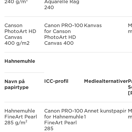
240 g/m²
Aquarelle Rag
240
Canson
Canon PRO-100
Kanvas
M
PhotoArt HD
for Canson
m
Canvas
PhotoArt HD
400 g/m2
Canvas 400
Hahnemuhle
ICC-profil
Mediealternativer
P
Navn på
S
papirtype
[
Hahnemuhle
Canon PRO-100
Annet kunstpapir
M
FineArt Pearl
for Hahnemuhle
1
m
285 g/m²
FineArt Pearl
285