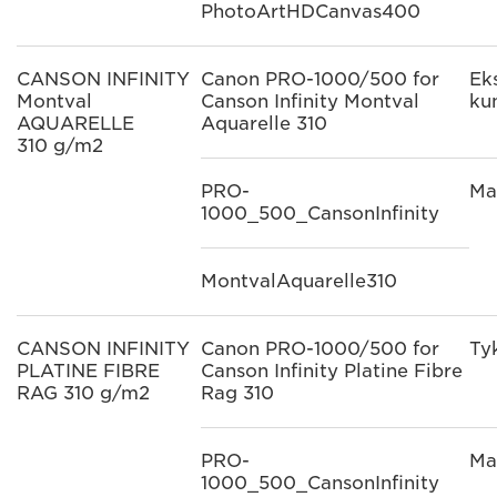
PhotoArtHDCanvas400
CANSON INFINITY
Canon PRO-1000/500 for
Ek
Montval
Canson Infinity Montval
ku
AQUARELLE
Aquarelle 310
310 g/m2
PRO-
Ma
1000_500_CansonInfinity
MontvalAquarelle310
CANSON INFINITY
Canon PRO-1000/500 for
Ty
PLATINE FIBRE
Canson Infinity Platine Fibre
RAG 310 g/m2
Rag 310
PRO-
Ma
1000_500_CansonInfinity