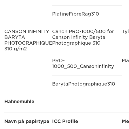
PlatineFibreRag310
CANSON INFINITY
Canon PRO-1000/500 for
Ty
BARYTA
Canson Infinity Baryta
PHOTOGRAPHIQUE
Photographique 310
310 g/m2
PRO-
Ma
1000_500_CansonInfinity
BarytaPhotographique310
Hahnemuhle
Navn på papirtype
ICC Profile
Me