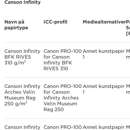
Canson Infinity
Navn på
ICC-profil
Mediealternativer
P
papirtype
S
[
Canson Infinity
Canon PRO-100
Annet kunstpapir
M
BFK RIVES
for Canson
1
m
310 g/m²
Infinity BFK
RIVES 310
Canson Infinity
Canon PRO-100
Annet kunstpapir
M
Arches Velin
for Canson
1
m
Museum Rag
Infinity Arches
250 g/m²
Velin Museum
Rag 250
Canson Infinity
Canon PRO-100
Annet kunstpapir
M