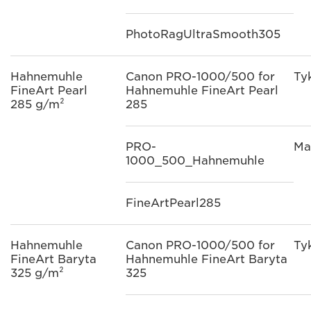
PhotoRagUltraSmooth305
Hahnemuhle
Canon PRO-1000/500 for
Ty
FineArt Pearl
Hahnemuhle FineArt Pearl
285 g/m²
285
PRO-
Ma
1000_500_Hahnemuhle
FineArtPearl285
Hahnemuhle
Canon PRO-1000/500 for
Ty
FineArt Baryta
Hahnemuhle FineArt Baryta
325 g/m²
325