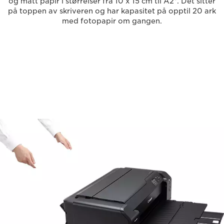
og matt papir i størrelser fra 10 x 15 cm til A2*. Det sitter
på toppen av skriveren og har kapasitet på opptil 20 ark
med fotopapir om gangen.