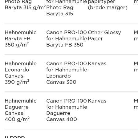
Photo Rag
for Hahnemuhle
papirtyper
m
Baryta 315 g/m²
Photo Rag
(brede marger)
Baryta 315
Hahnemuhle
Canon PRO-100
Other Glossy
M
Baryta FB
for Hahnemuhle
Paper
m
350 g/m²
Baryta FB 350
Hahnemuhle
Canon PRO-100
Kanvas
M
Leonardo
for Hahnemuhle
m
Canvas
Leonardo
390 g/m²
Canvas 390
Hahnemuhle
Canon PRO-100
Kanvas
M
Daguerre
for Hahnemuhle
m
Canvas
Daguerre
400 g/m²
Canvas 400