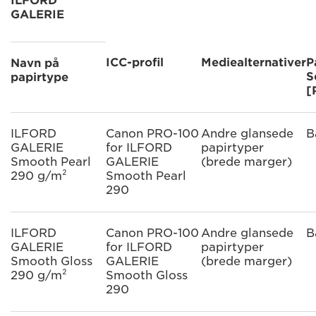
ILFORD
GALERIE
ICC-profil
Mediealternativer
P
Navn på
S
papirtype
[
ILFORD
Canon PRO-100
Andre glansede
B
GALERIE
for ILFORD
papirtyper
Smooth Pearl
GALERIE
(brede marger)
290 g/m²
Smooth Pearl
290
ILFORD
Canon PRO-100
Andre glansede
B
GALERIE
for ILFORD
papirtyper
Smooth Gloss
GALERIE
(brede marger)
290 g/m²
Smooth Gloss
290