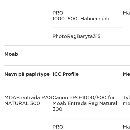
PRO-
Ma
1000_500_Hahnemuhle
PhotoRagBaryta315
Moab
Navn på papirtype
ICC Profile
Me
MOAB entrada RAG
Canon PRO-1000/500 for
Ty
NATURAL 300
Moab Entrada Rag Natural
me
300
PRO-
Ma