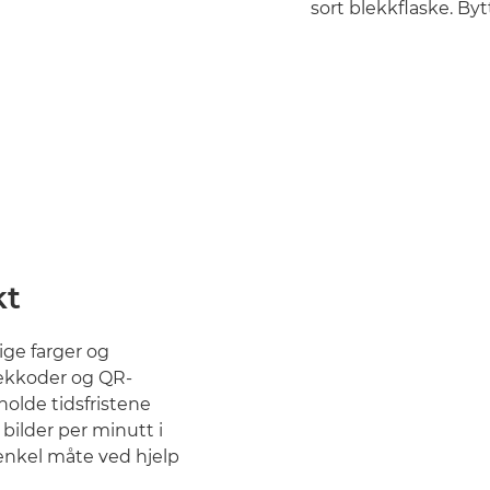
sort blekkflaske. By
kt
ige farger og
rekkoder og QR-
olde tidsfristene
 bilder per minutt i
nkel måte ved hjelp