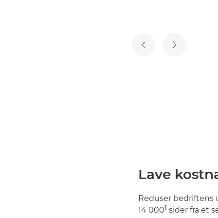
FORRIGE LYSBILDE
NESTE LYSB
Lave kostna
Reduser bedriftens 
1
14 000
sider fra et 