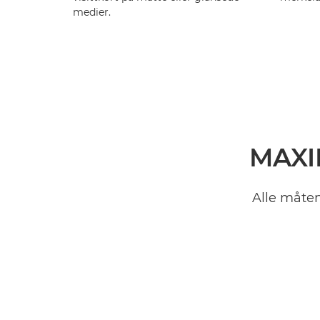
medier.
MAXI
Alle måten