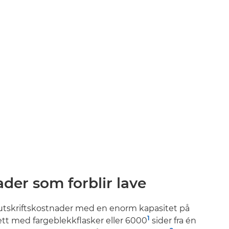
ILDE
der som forblir lave
utskriftskostnader med en enorm kapasitet på
1
sett med fargeblekkflasker eller 6000
sider fra én