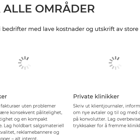
Å ALLE OMRÅDER
 bedrifter med lave kostnader og utskrift av store
ker
Private klinikker
t fakturaer uten problemer
Skriv ut klientjournaler, infor
være konsekvent pålitelighet,
om nye avtaler og til og med 
tighet og en kompakt
på konvolutter. Lag overbevis
e. Lag holdbart salgsmateriell
trykksaker for å fremme klinik
kvalitet, reklamebannere og
per – alt internt.