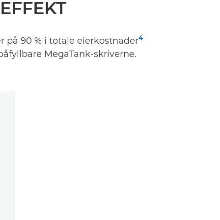
 EFFEKT
4
 på 90 % i totale eierkostnader
påfyllbare MegaTank-skriverne.