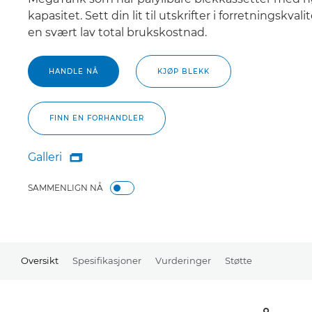
kapasitet. Sett din lit til utskrifter i forretningskvali
en svært lav total brukskostnad.
HANDLE NÅ
KJØP BLEKK
FINN EN FORHANDLER
Galleri

Galleri
SAMMENLIGN NÅ
Oversikt
Spesifikasjoner
Vurderinger
Støtte