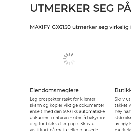
UTMERKER SEG P
MAXIFY GX6150 utmerker seg virkelig i
Eiendomsmeglere
Butik
Lag prospekter raskt for klienter,
Skriv u
skann og kopier viktige dokumenter
takket 
enkelt med den 50-arks automatiske
høy has
dokumentmateren – uten å bekymre
størrels
deg for blekk eller papir. Skriv ut
av høy 
visittkort på matte eller glansede
merkelap