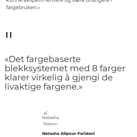
kunne eksperimentere og være dristigere i
fargebruken.»
«Det fargebaserte
blekksystemet med 8 farger
klarer virkelig å gjengi de
livaktige fargene.»
Natasha Alipour-Faridani