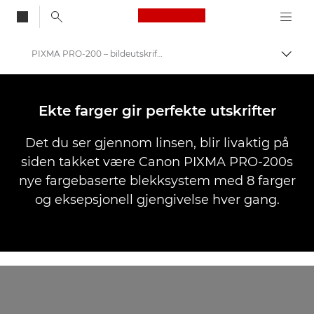
Canon Logo, back to
PIXMA PRO-200 – bildeutskrift med sterke farger
Aktiv
Canon
Canon-skrivere
Ekte farger gir perfekte utskrifter
Canon PIXMA PRO-200
Det du ser gjennom linsen, blir livaktig på
siden takket være Canon PIXMA PRO-200s
nye fargebaserte blekksystem med 8 farger
og eksepsjonell gjengivelse hver gang.