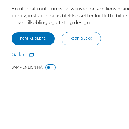
En ultimat multifunksjonsskriver for familiens ma
behov, inkludert seks blekkassetter for flotte bilder
enkel tilkobling og et stilig design.
FORHANDLERE
KJØP BLEKK
Galleri

Galleri
SAMMENLIGN NÅ