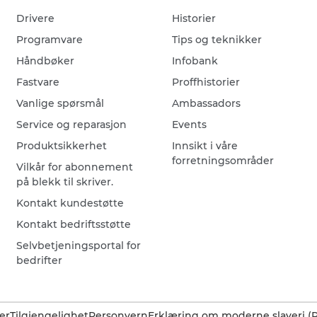
Drivere
Historier
Programvare
Tips og teknikker
Håndbøker
Infobank
Fastvare
Proffhistorier
Vanlige spørsmål
Ambassadors
Service og reparasjon
Events
Produktsikkerhet
Innsikt i våre
forretningsområder
Vilkår for abonnement
på blekk til skriver.
Kontakt kundestøtte
Kontakt bedriftsstøtte
Selvbetjeningsportal for
bedrifter
er
Tilgjengelighet
Personvern
Erklæring om moderne slaveri (