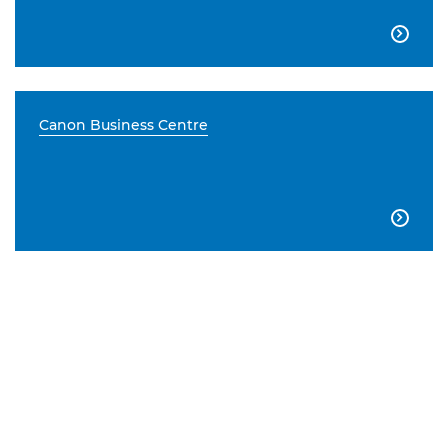

Canon Business Centre
