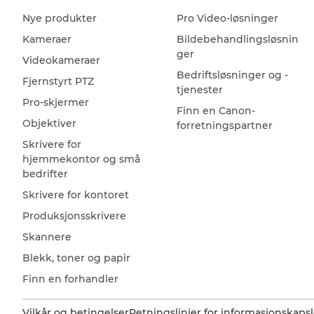
Nye produkter
Pro Video-løsninger
Kameraer
Bildebehandlingsløsnin
ger
Videokameraer
Bedriftsløsninger og -
Fjernstyrt PTZ
tjenester
Pro-skjermer
Finn en Canon-
Objektiver
forretningspartner
Skrivere for
hjemmekontor og små
bedrifter
Skrivere for kontoret
Produksjonsskrivere
Skannere
Blekk, toner og papir
Finn en forhandler
Vilkår og betingelser
Retningslinjer for informasjonskapsl