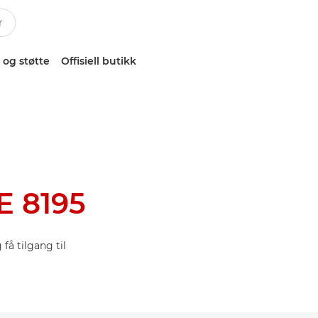
 og støtte
Offisiell butikk
 8195
få tilgang til