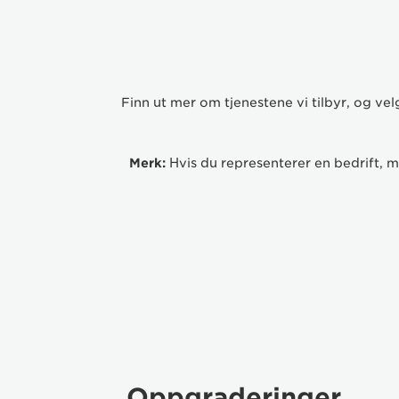
Finn ut mer om tjenestene vi tilbyr, og vel
KONTAKT OSS
Merk:
Hvis du representerer en bedrift, 
WI-FI OG KONFIGURASJON AV
SKRIVEREN
SJEKK STATUS PÅ EN FORESPØRSEL
INFORMASJON OM GARANTIEN
Oppgraderinger