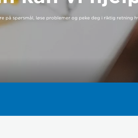
e på spørsmål, løse problemer og peke deg i riktig retning h
rdan kan vi hjelpe 