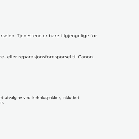
rselen. Tjenestene er bare tilgjengelige for
AVTAL SERVICE
e- eller reparasjonsforespørsel til Canon.
KAMERAFEILKODER
KONTROLLER STATUSEN PÅ ET
TILBAKEBETALINGSKRAV
et utvalg av vedlikeholdspakker, inkludert
er.
FORHANDLERE