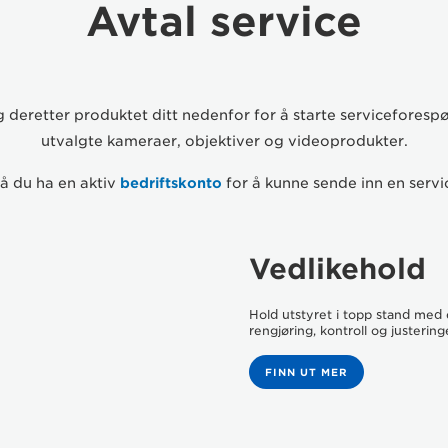
Avtal service
Velg et alternativ nedenfor for å få hjelpen du leter etter.
g deretter produktet ditt nedenfor for å starte serviceforespø
AVTAL EN REPARASJON
utvalgte kameraer, objektiver og videoprodukter.
må du ha en aktiv
bedriftskonto
for å kunne sende inn en servic
SKRIVERFEILKODER
Vedlikehold
PIXMA PRINT PLAN
Hold utstyret i topp stand med 
rengjøring, kontroll og justering
FINN UT MER
CANON-KLUBB