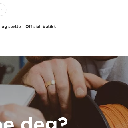
 og støtte
Offisiell butikk
pe deg?