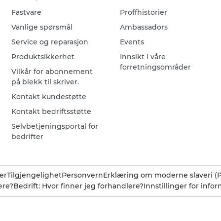
Fastvare
Proffhistorier
Vanlige spørsmål
Ambassadors
Service og reparasjon
Events
Produktsikkerhet
Innsikt i våre
forretningsområder
Vilkår for abonnement
på blekk til skriver.
Kontakt kundestøtte
Kontakt bedriftsstøtte
Selvbetjeningsportal for
bedrifter
er
Tilgjengelighet
Personvern
Erklæring om moderne slaveri (
ere?
Bedrift: Hvor finner jeg forhandlere?
Innstillinger for info