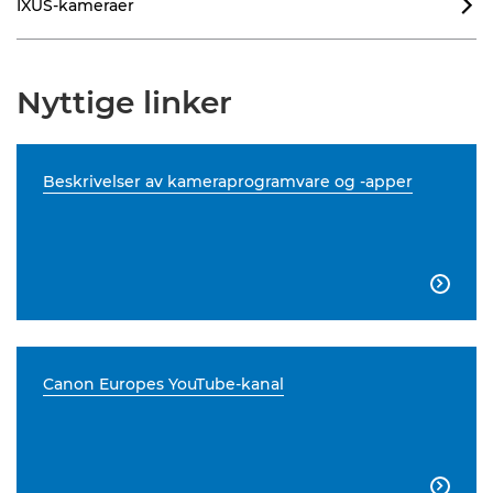
IXUS-kameraer

Nyttige linker
Beskrivelser av kameraprogramvare og -apper

Canon Europes YouTube-kanal
