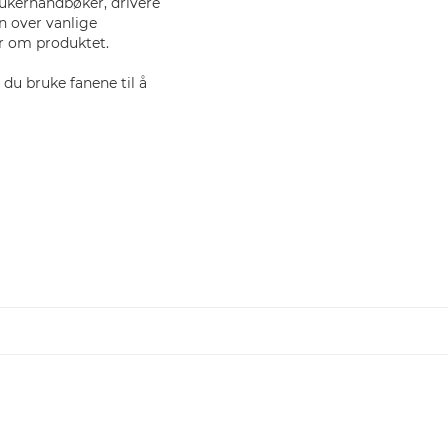
ukerhåndbøker, drivere
en over vanlige
r om produktet.
du bruke fanene til å