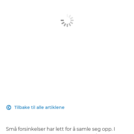
Relaterte produkter
Finn ut mer
Kontakt oss
Tilbake til alle artiklene

Små forsinkelser har lett for å samle seg opp. I