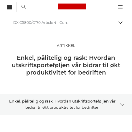
Canon Logo, back to
DX C5800/C170 Article 4 - Consideration - Productivity
Aktiv
Canon
Løsninger og tjenester
ARTIKKEL
Innsikt
Enkel, pålitelig og rask: Hvordan
utskriftsporteføljen vår bidrar til økt
Artikler for bedrifter og profesjonelle
produktivitet for bedriften
Enkel, pålitelig og rask: Hvordan utskriftsporteføljen vår
bidrar til økt produktivitet for bedriften
Artikkel