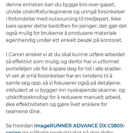
denne enheten kan du bygge bro over gapet,
utvide utskriftsfunksjonene og unngå forsinkelser
i forbindelse med outsourcing til tredjepart. Ikke
bare sparer dette bedriften for penger, det gjør det
også mulig for brukerne å produsere materiale
egenhendig under ett enkelt besøk på kontoret.
I Canon ønsker vi at du skal kunne utføre arbeidet
så effektivt som mulig, og derfor har vi utformet
porteføljen vår for å spare deg for tid i alle stadier.
Vi vet at små forsinkelser har en tendens til å
samle seg opp, så vi fokuserer også på detaljene,
inkludert at vi bygger inn nyskapende skanne- og
utskriftsteknologi for å redusere manuelt arbeid,
øke effektiviteten og gjøre livet enklere for
teamene dine.
Se hvordan
imageRUNNER ADVANCE DX C5800-
serien
gir pålitelig produktivitet på den delte