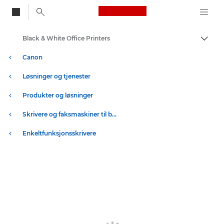
Canon Logo, back to
Black & White Office Printers
Aktiv
Canon
Løsninger og tjenester
Produkter og løsninger
Skrivere og faksmaskiner til bedrifter
Enkeltfunksjonsskrivere