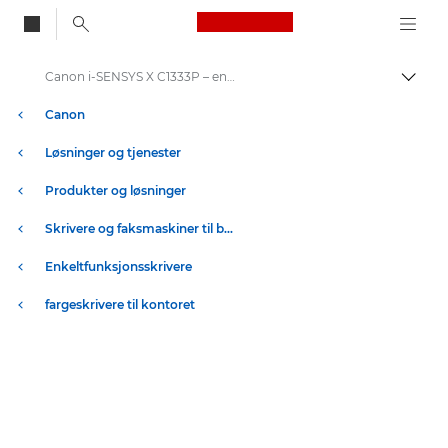
Canon Logo, back to
Canon i-SENSYS X C1333P – enkeltfunksjonsskrivere
Aktiv
Canon
Løsninger og tjenester
Produkter og løsninger
Skrivere og faksmaskiner til bedrifter
Enkeltfunksjonsskrivere
fargeskrivere til kontoret