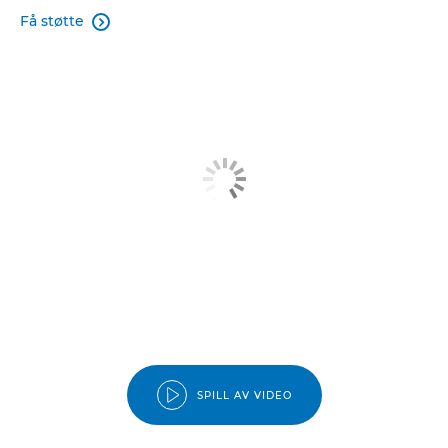
Få støtte

SPILL AV VIDEO