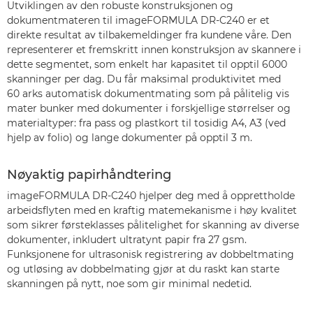
Utviklingen av den robuste konstruksjonen og
dokumentmateren til imageFORMULA DR-C240 er et
direkte resultat av tilbakemeldinger fra kundene våre. Den
representerer et fremskritt innen konstruksjon av skannere i
dette segmentet, som enkelt har kapasitet til opptil 6000
skanninger per dag. Du får maksimal produktivitet med
60 arks automatisk dokumentmating som på pålitelig vis
mater bunker med dokumenter i forskjellige størrelser og
materialtyper: fra pass og plastkort til tosidig A4, A3 (ved
hjelp av folio) og lange dokumenter på opptil 3 m.
Nøyaktig papirhåndtering
imageFORMULA DR-C240 hjelper deg med å opprettholde
arbeidsflyten med en kraftig matemekanisme i høy kvalitet
som sikrer førsteklasses pålitelighet for skanning av diverse
dokumenter, inkludert ultratynt papir fra 27 gsm.
Funksjonene for ultrasonisk registrering av dobbeltmating
og utløsing av dobbelmating gjør at du raskt kan starte
skanningen på nytt, noe som gir minimal nedetid.