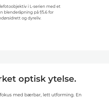
efotoobjektiv i L-serien med et
 blenderåpning på f/5.6 for
dørsidrett og dyreliv.
et optisk ytelse.
ofokus med bærbar, lett utforming. En