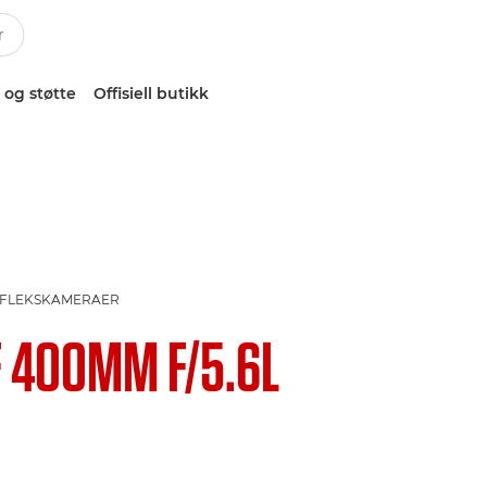
 og støtte
Offisiell butikk
REFLEKSKAMERAER
F 400MM F/5.6L