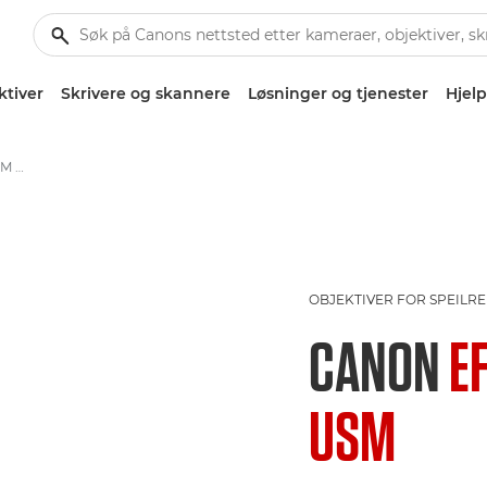
ktiver
Skrivere og skannere
Løsninger og tjenester
Hjelp
Canon EF 400mm f/5.6L USM - Lenses - Camera & Photo lenses
OBJEKTIVER FOR SPEIL
CANON
E
USM