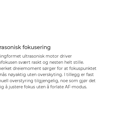
rasonisk fokusering
ringformet ultrasonisk motor driver
fokusen svært raskt og nesten helt stille.
erket dreiemoment sørger for at fokuspunktet
ås nøyaktig uten overskyting. I tillegg er fast
ell overstyring tilgjengelig, noe som gjør det
g å justere fokus uten å forlate AF-modus.