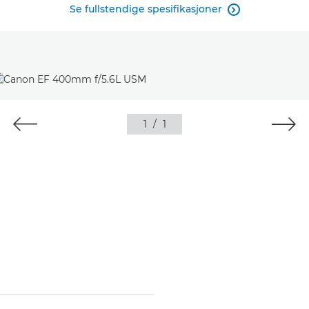
Se fullstendige spesifikasjoner

1
/
1