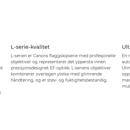
L-serie-kvalitet
Ult
L-serien er Canons flaggskipserie med profesjonelle
En 
objektiver og representerer det ypperste innen
auto
nt
presisjonsdesignet EF-optikk. L-seriens objektiver
Utm
kombinerer overlegen ytelse med glimrende
oppn
håndtering, og er støv- og fuktighetsbestandig.
manu
muli
g