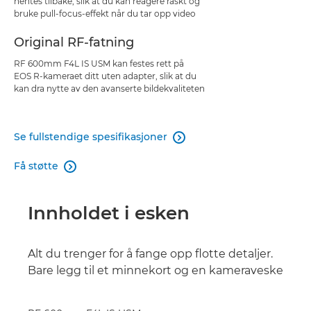
hentes tilbake, slik at du kan reagere raskt og
bruke pull-focus-effekt når du tar opp video
Original RF-fatning
RF 600mm F4L IS USM kan festes rett på
EOS R-kameraet ditt uten adapter, slik at du
kan dra nytte av den avanserte bildekvaliteten
Se fullstendige spesifikasjoner

Få støtte

Innholdet i esken
Alt du trenger for å fange opp flotte detaljer.
Bare legg til et minnekort og en kameraveske