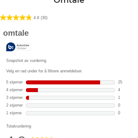
4.8
(30)
4.8
av
5
stjerner.
30
omtaler