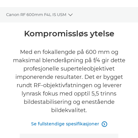
Canon RF 600mm F4L IS USM
Toggle breadcrumbs
Oversikt
Kompromissløs ytelse
Spesifikasjoner
Med en fokallengde på 600 mm og
maksimal blenderåpning på f/4 gir dette
Vurderinger
profesjonelle superteleobjektivet
Støtte
imponerende resultater. Det er bygget
rundt RF-objektivfatningen og leverer
lynrask fokus med opptil 5,5 trinns
bildestabilisering og enestående
bildekvalitet.
Se fullstendige spesifikasjoner
