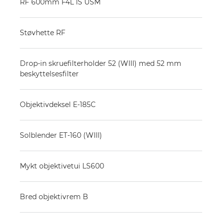
RF 600mm F4L IS USM
Støvhette RF
Drop-in skruefilterholder 52 (WIII) med 52 mm
beskyttelsesfilter
Objektivdeksel E-185C
Solblender ET-160 (WIII)
Mykt objektivetui LS600
Bred objektivrem B