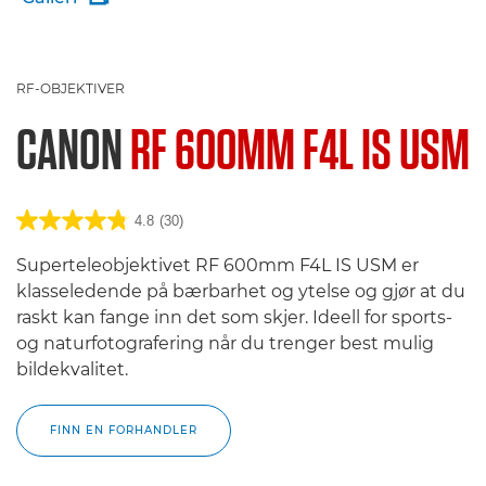
RF-OBJEKTIVER
CANON
RF 600MM F4L IS USM
4.8
(30)
Superteleobjektivet RF 600mm F4L IS USM er
klasseledende på bærbarhet og ytelse og gjør at du
raskt kan fange inn det som skjer. Ideell for sports-
og naturfotografering når du trenger best mulig
bildekvalitet.
FINN EN FORHANDLER