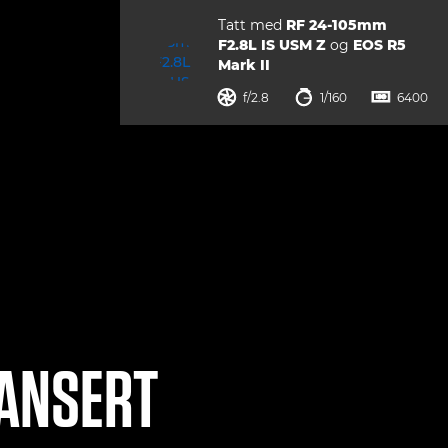
Tatt med
RF 24-105mm
F2.8L IS USM Z
og
EOS R5
Mark II
blenderåpning på f/4
lukkerhastighet
ISO



f/2.8
1/160
6400
VANSERT