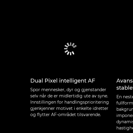
Dual Pixel intelligent AF
Avans
stable
Spor mennesker, dyr og gjenstander
selv når de er midlertidig ute av syne.
En nest
Innstillingen for handlingsprioritering
fullfor
gjenkjenner motivet i enkelte idretter
bakgrun
og flytter AF-området tilsvarende.
imponer
dynamis
hastigh