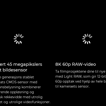
ert 45 megapikslers
8K 60p RAW-video
t bildesensor
Ta filmprosjektene dine til ny
med Light RAW, som gir 12-bit
e generasjons stablet
60p opptak ved hjelp av hele 
mats CMOS-sensor med
til kameraets sensor.
nsbelysning kombinerer
ende oppløsning og
k rekkevidde med utrolig
et og utrolige videofunksjoner.