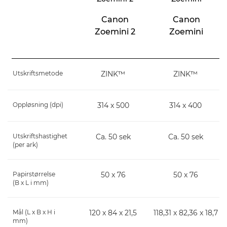
Canon
Canon
Zoemini 2
Zoemini
Utskriftsmetode
ZINK™
ZINK™
Oppløsning (dpi)
314 x 500
314 x 400
Utskriftshastighet
Ca. 50 sek
Ca. 50 sek
(per ark)
Papirstørrelse
50 x 76
50 x 76
(B x L i mm)
Mål (L x B x H i
120 x 84 x 21,5
118,31 x 82,36 x 18,7
mm)