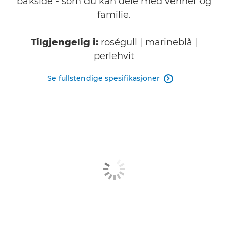
bakside - som du kan dele med venner og
familie.
Tilgjengelig i:
roségull | marineblå |
perlehvit
Se fullstendige spesifikasjoner
