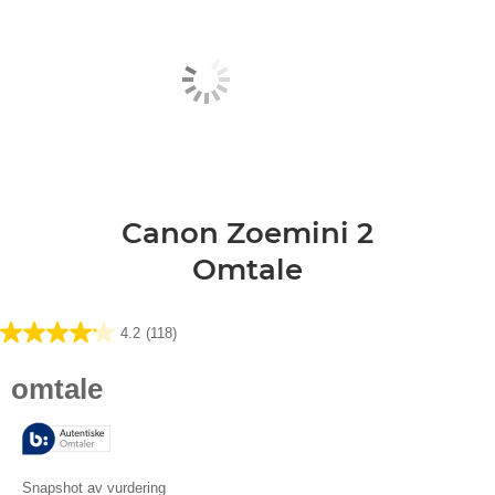
Canon Zoemini 2
Omtale
4.2
(118)
4.2
av
5
stjerner.
118
omtaler