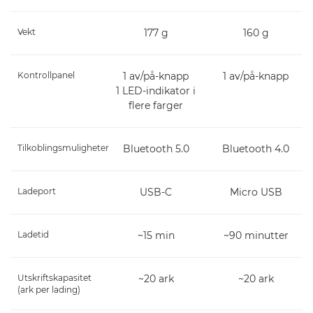
Vekt
177 g
160 g
Kontrollpanel
1 av/på-knapp
1 av/på-knapp
1 LED-indikator i
flere farger
Tilkoblingsmuligheter
Bluetooth 5.0
Bluetooth 4.0
Ladeport
USB-C
Micro USB
Ladetid
~15 min
~90 minutter
Utskriftskapasitet
~20 ark
~20 ark
(ark per lading)