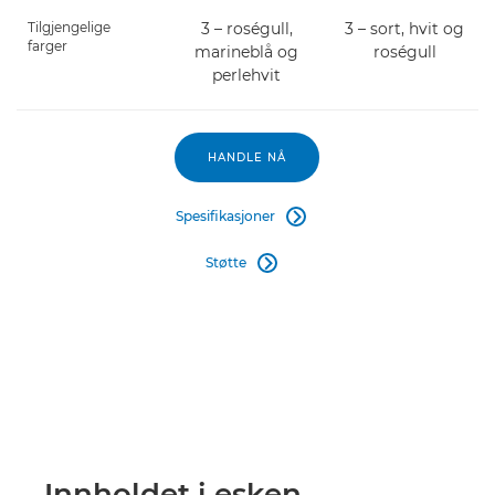
Tilgjengelige
3 – roségull,
3 – sort, hvit og
farger
marineblå og
roségull
perlehvit
HANDLE NÅ
Spesifikasjoner

Støtte

Innholdet i esken