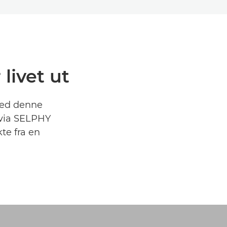
livet ut
 med denne
 via SELPHY
te fra en