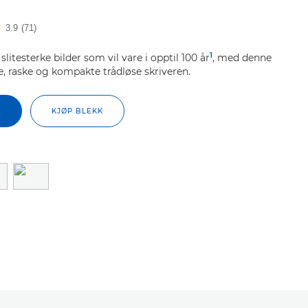
3.9
(71)
1
 slitesterke bilder som vil vare i opptil 100 år
, med denne
, raske og kompakte trådløse skriveren.
Å
KJØP BLEKK