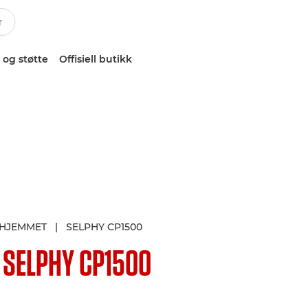
 og støtte
Offisiell butikk
L HJEMMET
|
SELPHY CP1500
N
SELPHY CP1500