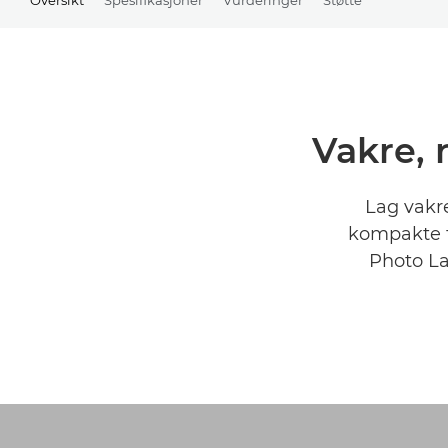
Vakre, 
Lag vakre
kompakte f
Photo La