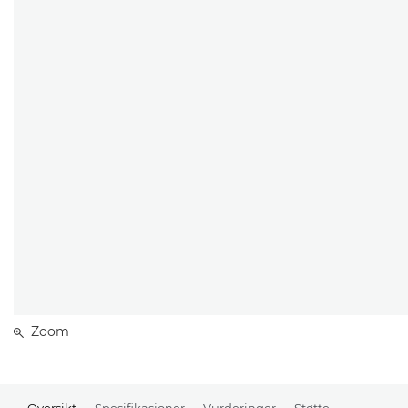
Zoom
Oversikt
Spesifikasjoner
Vurderinger
Støtte