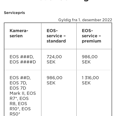
Servicepris
Gyldig fra 1. desember 2022
Kamera-
EOS-
EOS-
serien
service –
service –
standard
premium
EOS ###D,
724,00
986,00
EOS ####D
SEK
SEK
EOS ##D,
986,00
1 316,00
EOS 7D,
SEK
SEK
EOS 7D
Mark II, EOS
R7*, EOS
R8, EOS
R10*, EOS
R50*