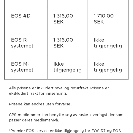
EOS #D
1 316,00
1 710,00
SEK
SEK
EOS R-
1 316,00
Ikke
systemet
SEK
tilgjengelig
EOS M-
Ikke
Ikke
systemet
tilgjengelig
tilgjengelig
Alle prisene er inkludert mva. og returfrakt. Prisene er
ekskludert frakt for innsending.
Prisene kan endres uten forvarsel.
CPS-medlemmer kan benytte seg av raske leveringstider som
passer deres medlemsnivå.
*Premier EOS-service er ikke tilgjengelig for EOS R7 og EOS