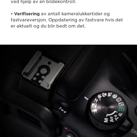
ved hjelp av en bildekontroll.
•
Verifisering
av antall kameralukkertider og
fastvareversjon. Oppdatering av fastvare hvis det
er aktuelt og du blir bedt om det.