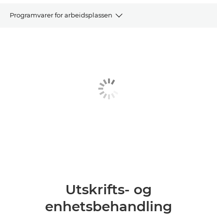
Programvarer for arbeidsplassen
Utskrifts- og enhetsbehandling
Skanne- og dataopptaksprogramvare
Dokument- og prosesshåndtering
Programvare for behandling
Annen programvare
Utskrifts- og
enhetsbehandling