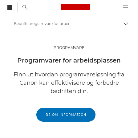
Canon Logo, back to
Bedriftsprogramvare for arbeidsmiljø
Aktiv
Canon
Løsninger og tjenester
PROGRAMVARE
Produkter og løsninger
Programvarer for arbeidsplassen
Programvare for bedrifter
Finn ut hvordan programvareløsning fra
Canon kan effektivisere og forbedre
bedriften din.
BE OM INFORMASJON