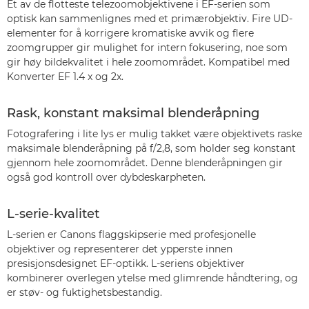
Et av de flotteste telezoomobjektivene i EF-serien som
optisk kan sammenlignes med et primærobjektiv. Fire UD-
elementer for å korrigere kromatiske avvik og flere
zoomgrupper gir mulighet for intern fokusering, noe som
gir høy bildekvalitet i hele zoomområdet. Kompatibel med
Konverter EF 1.4 x og 2x.
Rask, konstant maksimal blenderåpning
Fotografering i lite lys er mulig takket være objektivets raske
maksimale blenderåpning på f/2,8, som holder seg konstant
gjennom hele zoomområdet. Denne blenderåpningen gir
også god kontroll over dybdeskarpheten.
L-serie-kvalitet
L-serien er Canons flaggskipserie med profesjonelle
objektiver og representerer det ypperste innen
presisjonsdesignet EF-optikk. L-seriens objektiver
kombinerer overlegen ytelse med glimrende håndtering, og
er støv- og fuktighetsbestandig.