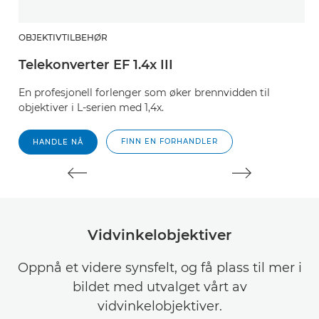
OBJEKTIVTILBEHØR
O
Telekonverter EF 1.4x III
T
En profesjonell forlenger som øker brennvidden til
E
objektiver i L-serien med 1,4x.
ob
FINN EN FORHANDLER
HANDLE NÅ
Vidvinkelobjektiver
Oppnå et videre synsfelt, og få plass til mer i
bildet med utvalget vårt av
vidvinkelobjektiver.