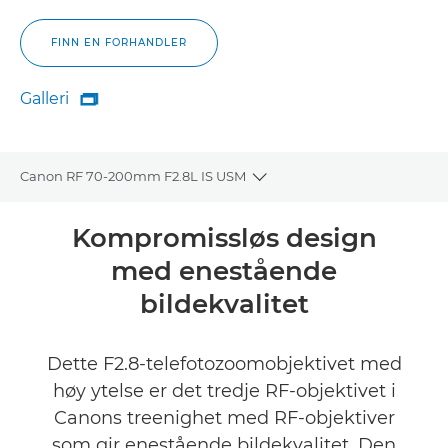
FINN EN FORHANDLER
Galleri

Galleri
Canon RF 70-200mm F2.8L IS USM
Toggle breadcrumbs
Oversikt
Kompromissløs design
med enestående
Spesifikasjoner
bildekvalitet
Galleri
Dette F2.8-telefotozoomobjektivet med
Vurderinger
høy ytelse er det tredje RF-objektivet i
Canons treenighet med RF-objektiver
Støtte
som gir enestående bildekvalitet. Den