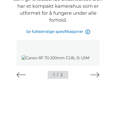
har et kompakt kamerahus som er
FINN EN FORHANDLER
utformet for å fungere under alle
forhold.
Se fullstendige spesifikasjoner

1
/
2