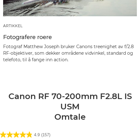
ARTIKKEL
Fotografere roere
Fotograf Matthew Joseph bruker Canons treenighet av f/2.8
RF-objektiver, som dekker områdene vidvinkel, standard og
telefoto, til å fange inn action.
Canon RF 70-200mm F2.8L IS
USM
Omtale
4.9
(157)
4.9