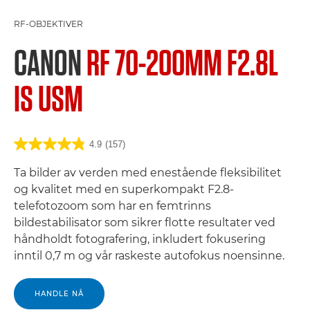
RF-OBJEKTIVER
CANON
RF 70-200MM F2.8L
IS USM
4.9
(157)
Ta bilder av verden med enestående fleksibilitet
og kvalitet med en superkompakt F2.8-
telefotozoom som har en femtrinns
bildestabilisator som sikrer flotte resultater ved
håndholdt fotografering, inkludert fokusering
inntil 0,7 m og vår raskeste autofokus noensinne.
HANDLE NÅ