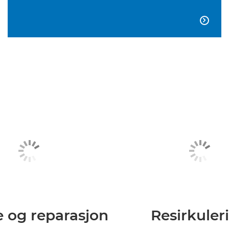

e og reparasjon
Resirkuler