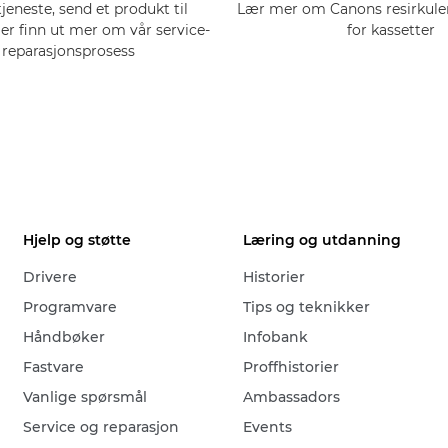
tjeneste, send et produkt til
Lær mer om Canons resirkul
ler finn ut mer om vår service-
for kassetter
 reparasjonsprosess
Hjelp og støtte
Læring og utdanning
Drivere
Historier
Programvare
Tips og teknikker
Håndbøker
Infobank
Fastvare
Proffhistorier
Vanlige spørsmål
Ambassadors
Service og reparasjon
Events