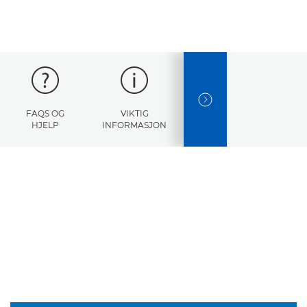
NEXT SLIDE
FAQS OG
VIKTIG
FEILKODER
SPESIF
HJELP
INFORMASJON