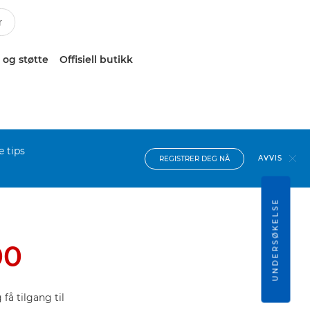
 og støtte
Offisiell butikk
e tips
AVVIS
REGISTRER DEG NÅ
UNDERSØKELSE
00
få tilgang til