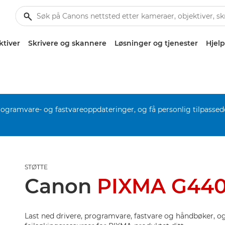
ktiver
Skrivere og skannere
Løsninger og tjenester
Hjelp
rogramvare- og fastvareoppdateringer, og få personlig tilpassed
STØTTE
Canon
PIXMA G44
Last ned drivere, programvare, fastvare og håndbøker, og 