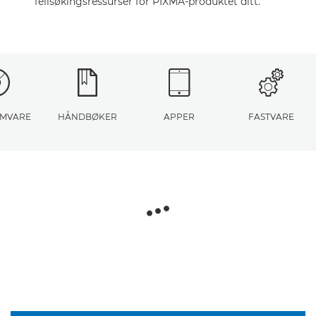
feilsøkingsressurser for PIXMA-produktet ditt.
MVARE
HÅNDBØKER
APPER
FASTVARE