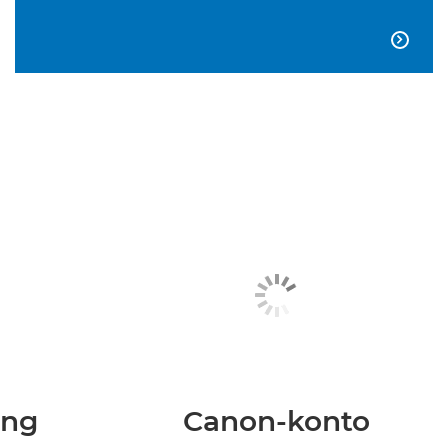

ing
Canon-konto