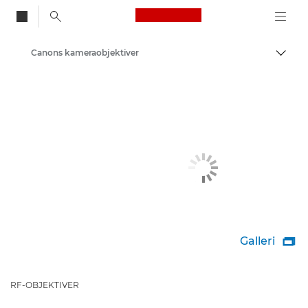
Canon Logo, back to
Canons kameraobjektiver
Aktiv
Canon
Galleri

RF-OBJEKTIVER