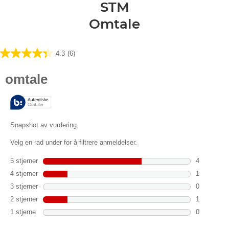
STM
Omtale
4.3
(6)
4.3
av
5
stjerner.
6
omtaler