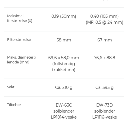
Maksimal
0,19 (50mm)
0,40 (105 mm)
forstørrelse (X)
(MF: 0,5 @ 24 mm)
Filterstørrelse
58 mm
67 mm
Maks. diameter x
69,6 x 58,0 mm
76,6 x 88,8
lengde (mm)
(fullstendig
trukket inn)
Vekt
Ca. 210 g
Ca. 395 g
Tilbehør
EW-63C
EW-73D
solblender
solblender
LP1014-veske
LP1116-veske