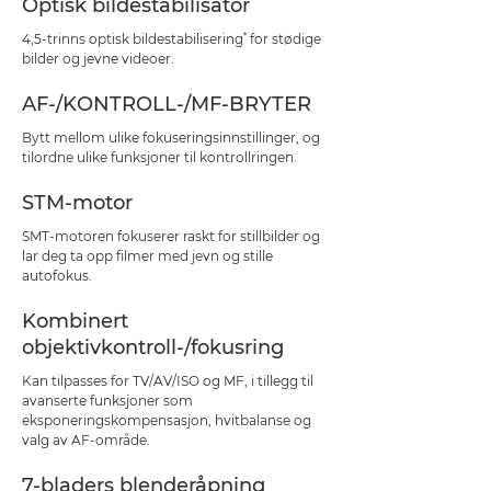
Optisk bildestabilisator
*
4,5-trinns optisk bildestabilisering
for stødige
bilder og jevne videoer.
AF-/KONTROLL-/MF-BRYTER
Bytt mellom ulike fokuseringsinnstillinger, og
tilordne ulike funksjoner til kontrollringen.
STM-motor
SMT-motoren fokuserer raskt for stillbilder og
lar deg ta opp filmer med jevn og stille
autofokus.
Kombinert
objektivkontroll-/fokusring
Kan tilpasses for TV/AV/ISO og MF, i tillegg til
avanserte funksjoner som
eksponeringskompensasjon, hvitbalanse og
valg av AF-område.
7-bladers blenderåpning