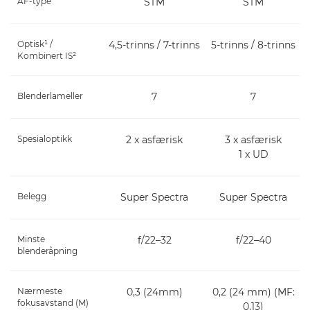
AF-type
STM
STM
Optisk¹ /
4,5-trinns / 7-trinns
5-trinns / 8-trinns
Kombinert IS²
Blenderlameller
7
7
Spesialoptikk
2 x asfærisk
3 x asfærisk
1 x UD
Belegg
Super Spectra
Super Spectra
Minste
f/22–32
f/22–40
blenderåpning
Nærmeste
0,3 (24mm)
0,2 (24 mm) (MF:
fokusavstand (M)
0,13)