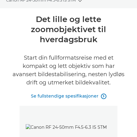
Canon RF 24-50mm F4.5-6.3 IS STM
Toggle breadcrumbs
Oversikt
Det lille og lette
zoomobjektivet til
Spesifikasjoner
hverdagsbruk
Galleri
Start din fullformatsreise med et
Vurderinger
kompakt og lett objektiv som har
avansert bildestabilisering, nesten lydløs
Støtte
drift og utmerket bildekvalitet.
FINN EN FORHANDLER
Se fullstendige spesifikasjoner
