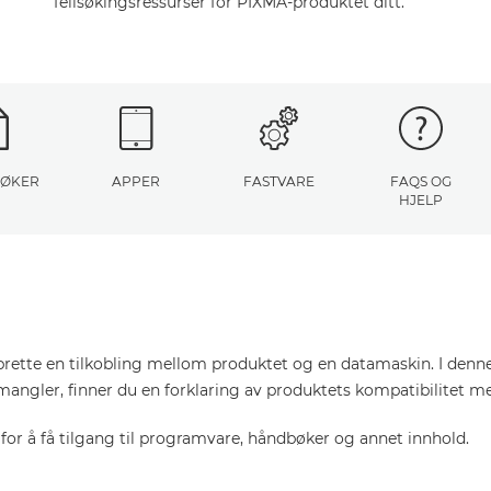
feilsøkingsressurser for PIXMA-produktet ditt.
ØKER
APPER
FASTVARE
FAQS OG
HJELP
pprette en tilkobling mellom produktet og en datamaskin. I denn
mangler, finner du en forklaring av produktets kompatibilitet m
or å få tilgang til programvare, håndbøker og annet innhold.