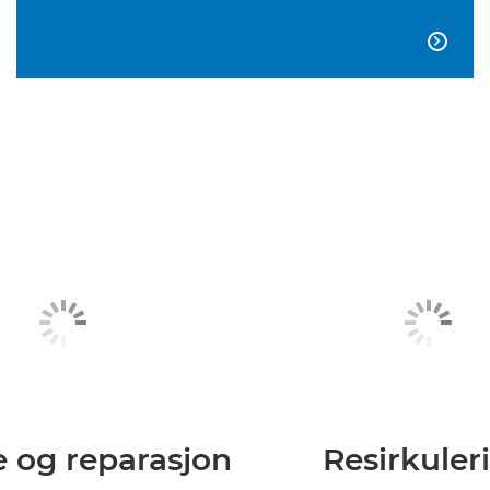

e og reparasjon
Resirkuler