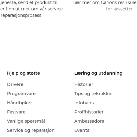
tjeneste, send et produkt til
Lær mer om Canons resirkul
ler finn ut mer om vår service-
for kassetter
 reparasjonsprosess
Hjelp og støtte
Læring og utdanning
Drivere
Historier
Programvare
Tips og teknikker
Håndbøker
Infobank
Fastvare
Proffhistorier
Vanlige spørsmål
Ambassadors
Service og reparasjon
Events