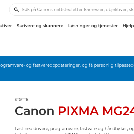
ktiver
Skrivere og skannere
Løsninger og tjenester
Hjelp
rogramvare- og fastvareoppdateringer, og få personlig tilpassed
STØTTE
Canon
PIXMA MG2
Last ned drivere, programvare, fastvare og håndbøker, og 