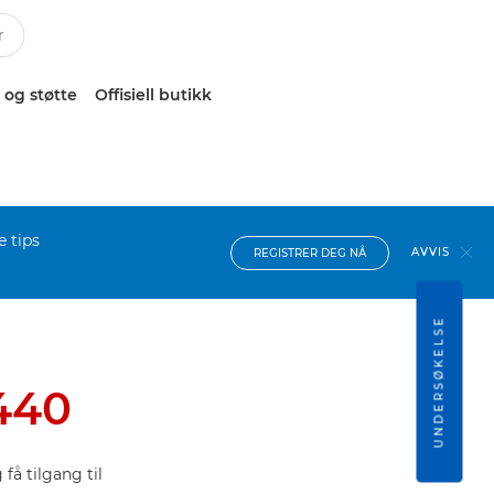
 og støtte
Offisiell butikk
e tips
AVVIS
REGISTRER DEG NÅ
UNDERSØKELSE
440
få tilgang til